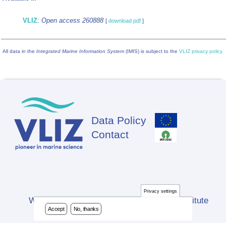
VLIZ
:
Open access 260888
[
download pdf
]
All data in the
Integrated Marine Information System
(IMIS) is subject to the
VLIZ privacy policy
Data Policy
Footer
Contact
Privacy settings
Website developed by Flanders Marine Institute
Accept
No, thanks
(VLIZ)