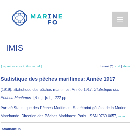
Skip
to
main
content
IMIS
[ report an error in this record ]
basket (0):
add
|
show
Statistique des pêches maritimes: Année 1917
(1919). Statistique des pêches maritimes: Année 1917.
Statistique des
Pêches Maritimes
. [S.n.]: [s.l.]. 222 pp.
Statistique des Pêches Maritimes. Secrétariat général de la Marine
Part of:
Marchande. Direction des Pêches Maritimes: Paris. ISSN 0769-0657,
more
Available in