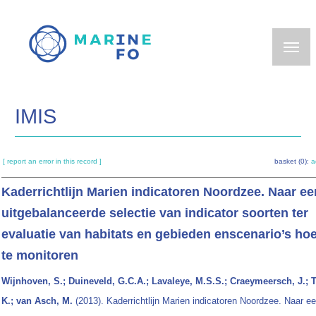
Skip
to
main
content
IMIS
[ report an error in this record ]
basket (0):
a
Kaderrichtlijn Marien indicatoren Noordzee. Naar ee
uitgebalanceerde selectie van indicator soorten ter
evaluatie van habitats en gebieden enscenario’s hoe
te monitoren
Wijnhoven, S.; Duineveld, G.C.A.; Lavaleye, M.S.S.; Craeymeersch, J.; T
K.; van Asch, M.
(2013). Kaderrichtlijn Marien indicatoren Noordzee. Naar e