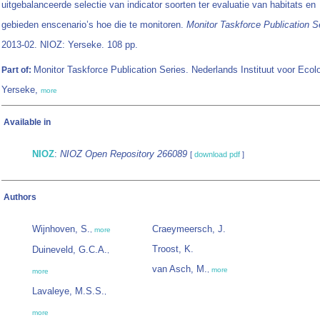
uitgebalanceerde selectie van indicator soorten ter evaluatie van habitats en
gebieden enscenario’s hoe die te monitoren.
Monitor Taskforce Publication S
2013-02. NIOZ: Yerseke. 108 pp.
Monitor Taskforce Publication Series. Nederlands Instituut voor Ecolo
Part of:
Yerseke,
more
Available in
NIOZ
:
NIOZ Open Repository 266089
[
download pdf
]
Authors
Wijnhoven, S.
Craeymeersch, J.
,
more
Troost, K.
Duineveld, G.C.A.
,
van Asch, M.
,
more
more
Lavaleye, M.S.S.
,
more