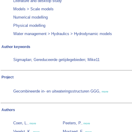
Literature and desktop study
Models > Scale models
Numerical modelling
Physical modelling
Water management > Hydraulics > Hydrodynamic models
Author keywords
Sigmaplan; Gereduceerde getijdegebieden; Mike11
Project
Gecombineerde in- en uitwateringsstructuren GGG,
more
Authors
Coen, L.
Peeters, P.
,
more
,
more
Verelst, K.
Mostaert, F.
,
more
,
more