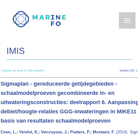
Skip
to
main
content
IMIS
[ report an error in this record ]
basket (0):
a
Sigmaplan - gereduceerde getijdegebieden -
schaalmodelproeven gecombineerde in- en
uitwateringsconstructies: deelrapport 6. Aanpassin
debiet/hoogte-relaties GGG-inwateringen in MIKE11
basis van resultaten schaalmodelproeven
Coen, L.; Verelst, K.; Vercruysse, J.; Peeters, P.; Mostaert, F.
(2014). Sigm