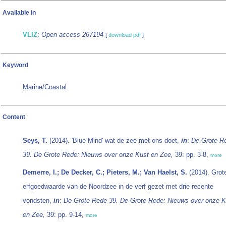
Available in
VLIZ
:
Open access 267194
[
download pdf
]
Keyword
Marine/Coastal
Content
Seys, T.
(2014). 'Blue Mind' wat de zee met ons doet,
in
:
De Grote R
39. De Grote Rede: Nieuws over onze Kust en Zee,
39: pp. 3-8,
more
Demerre, I.; De Decker, C.; Pieters, M.; Van Haelst, S.
(2014). Grot
erfgoedwaarde van de Noordzee in de verf gezet met drie recente
vondsten,
in
:
De Grote Rede 39. De Grote Rede: Nieuws over onze K
en Zee,
39: pp. 9-14,
more