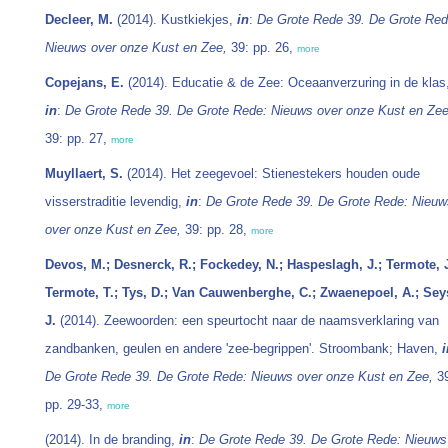
Decleer, M.
(2014). Kustkiekjes,
in
:
De Grote Rede 39. De Grote Red
Nieuws over onze Kust en Zee,
39: pp. 26,
more
Copejans, E.
(2014). Educatie & de Zee: Oceaanverzuring in de klas
in
:
De Grote Rede 39. De Grote Rede: Nieuws over onze Kust en Zee
39: pp. 27,
more
Muyllaert, S.
(2014). Het zeegevoel: Stienestekers houden oude
visserstraditie levendig,
in
:
De Grote Rede 39. De Grote Rede: Nieuw
over onze Kust en Zee,
39: pp. 28,
more
Devos, M.; Desnerck, R.; Fockedey, N.; Haspeslagh, J.; Termote, J
Termote, T.; Tys, D.; Van Cauwenberghe, C.; Zwaenepoel, A.; Sey
J.
(2014). Zeewoorden: een speurtocht naar de naamsverklaring van
zandbanken, geulen en andere 'zee-begrippen'. Stroombank; Haven,
i
De Grote Rede 39. De Grote Rede: Nieuws over onze Kust en Zee,
39
pp. 29-33,
more
(2014). In de branding,
in
:
De Grote Rede 39. De Grote Rede: Nieuws