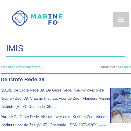
Skip
to
main
content
IMIS
[ report an error in this record ]
basket (0):
add
|
show
De Grote Rede 39
(2014). De Grote Rede 39.
De Grote Rede: Nieuws over onze
Kust en Zee
, 39. Vlaams Instituut voor de Zee - Flanders Marine
Institute (VLIZ): Oostende. 35 pp.
De Grote Rede: Nieuws over onze Kust en Zee. Vlaams
Part of:
Instituut voor de Zee (VLIZ): Oostende. ISSN 1376-926X,
more