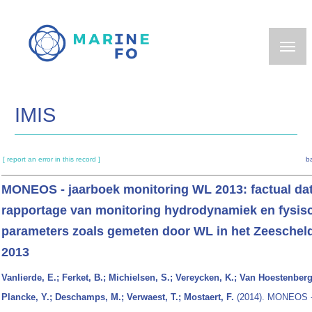
Skip
to
main
content
IMIS
[ report an error in this record ]
b
MONEOS - jaarboek monitoring WL 2013: factual da
rapportage van monitoring hydrodynamiek en fysis
parameters zoals gemeten door WL in het Zeeschel
2013
Vanlierde, E.; Ferket, B.; Michielsen, S.; Vereycken, K.; Van Hoestenbergh
Plancke, Y.; Deschamps, M.; Verwaest, T.; Mostaert, F.
(2014). MONEOS -