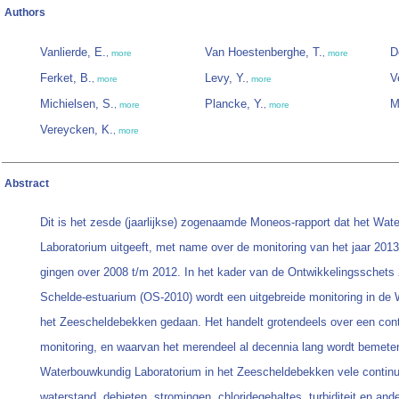
Authors
Vanlierde, E.
Van Hoestenberghe, T.
D
,
more
,
more
Ferket, B.
Levy, Y.
V
,
more
,
more
Michielsen, S.
Plancke, Y.
M
,
more
,
more
Vereycken, K.
,
more
Abstract
Dit is het zesde (jaarlijkse) zogenaamde Moneos-rapport dat het Wa
Laboratorium uitgeeft, met name over de monitoring van het jaar 2013
gingen over 2008 t/m 2012. In het kader van de Ontwikkelingsschets
Schelde-estuarium (OS-2010) wordt een uitgebreide monitoring in de 
het Zeescheldebekken gedaan. Het handelt grotendeels over een con
monitoring, en waarvan het merendeel al decennia lang wordt bemeten
Waterbouwkundig Laboratorium in het Zeescheldebekken vele continu
waterstand, debieten, stromingen, chloridegehaltes, turbiditeit en and