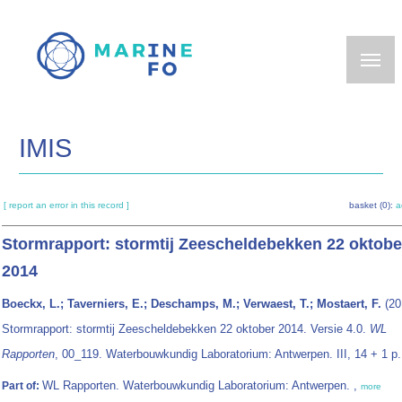
Skip
to
main
content
IMIS
[ report an error in this record ]
basket (0):
a
Stormrapport: stormtij Zeescheldebekken 22 oktobe
2014
Boeckx, L.; Taverniers, E.; Deschamps, M.; Verwaest, T.; Mostaert, F.
(20
Stormrapport: stormtij Zeescheldebekken 22 oktober 2014. Versie 4.0.
WL
Rapporten
, 00_119. Waterbouwkundig Laboratorium: Antwerpen. III, 14 + 1 p. b
WL Rapporten. Waterbouwkundig Laboratorium: Antwerpen. ,
Part of:
more