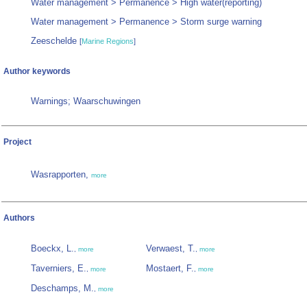
Water management > Permanence > High water(reporting)
Water management > Permanence > Storm surge warning
Zeeschelde
[
Marine Regions
]
Author keywords
Warnings; Waarschuwingen
Project
Wasrapporten,
more
Authors
Boeckx, L.
Verwaest, T.
,
more
,
more
Taverniers, E.
Mostaert, F.
,
more
,
more
Deschamps, M.
,
more