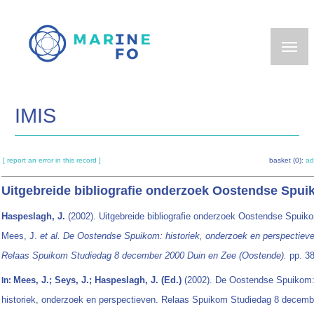
Skip
to
main
content
IMIS
[ report an error in this record ]
basket (0):
ad
Uitgebreide bibliografie onderzoek Oostendse Spu
Haspeslagh, J.
(2002). Uitgebreide bibliografie onderzoek Oostendse Spuik
Mees, J.
et al.
De Oostendse Spuikom: historiek, onderzoek en perspectieve
Relaas Spuikom Studiedag 8 december 2000 Duin en Zee (Oostende).
pp. 38
Mees, J.; Seys, J.; Haspeslagh, J. (Ed.)
(2002). De Oostendse Spuikom
In:
historiek, onderzoek en perspectieven. Relaas Spuikom Studiedag 8 decemb