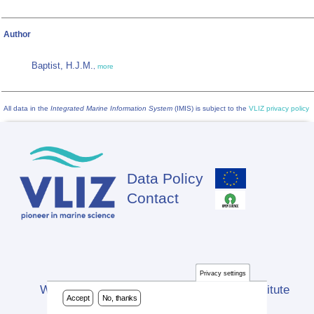
Author
Baptist, H.J.M.
,
more
All data in the
Integrated Marine Information System
(IMIS) is subject to the
VLIZ privacy policy
Data Policy
Footer
Contact
Privacy settings
Website developed by Flanders Marine Institute
Accept
No, thanks
(VLIZ)