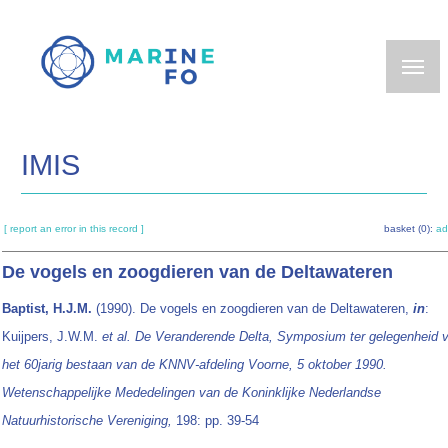
Skip
to
main
content
IMIS
[ report an error in this record ]
basket (0):
ad
De vogels en zoogdieren van de Deltawateren
Baptist, H.J.M.
(1990). De vogels en zoogdieren van de Deltawateren,
in
:
Kuijpers, J.W.M.
et al.
De Veranderende Delta, Symposium ter gelegenheid 
het 60jarig bestaan van de KNNV-afdeling Voorne, 5 oktober 1990.
Wetenschappelijke Mededelingen van de Koninklijke Nederlandse
Natuurhistorische Vereniging,
198: pp. 39-54