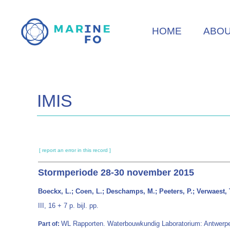
Skip
to
HOME
ABO
main
content
IMIS
[ report an error in this record ]
Stormperiode 28-30 november 2015
Boeckx, L.; Coen, L.; Deschamps, M.; Peeters, P.; Verwaest, T
III, 16 + 7 p. bijl. pp.
WL Rapporten. Waterbouwkundig Laboratorium: Antwerp
Part of: