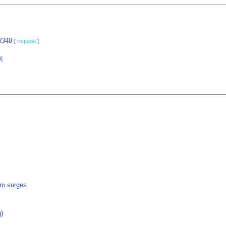
3348
[
request
]
]
rm surges
)