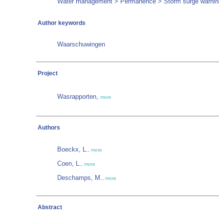
Water management > Permanence > Storm surge warnin
Author keywords
Waarschuwingen
Project
Wasrapporten,
more
Authors
Boeckx, L.
,
more
Coen, L.
,
more
Deschamps, M.
,
more
Abstract