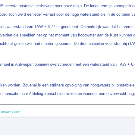
heerste onstabiel herfstweer over onze regio. De lange-termijn voorspelling
iode. Toch werd éénieder verrast door de hoge waterstand die in de ochtend
en waterstand van TAW + 6,77 m genoteerd. Opmerkelijk was dat het verschi
dvelden die speelden net op het moment van hoogwater aan de Kust kunnen dit
t achteraf gezien wel had moeten gebeuren. De drempelpeilen voor stormtij 
pel in Antwerpen opnieuw overschreden met een waterstand van TAW + 6,45 
ken worden. Bovenal is een striktere opvolging van hoogwaters bij onstabie
ommunicatie naar Afdeling Zeeschelde te voeren wanneer een onverwacht hoge
 privacy policy