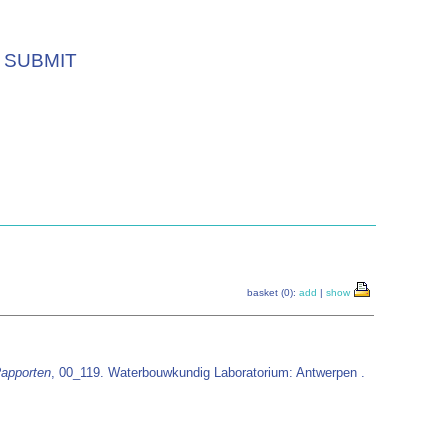
SUBMIT
basket (0):
add
|
show
apporten
, 00_119. Waterbouwkundig Laboratorium: Antwerpen .