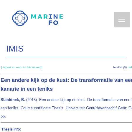
Skip
to
main
content
IMIS
[ report an error in this record ]
basket (0):
ad
Een andere kijk op de kust: De transformatie van ee
kanarie in een feniks
Slabbinck, B.
(2015). Een andere kijk op de kust: De transformatie van een 
een feniks. Course certificate Thesis. Universiteit Gent/Havenbedrijf Gent: G
pp.
Thesis info: