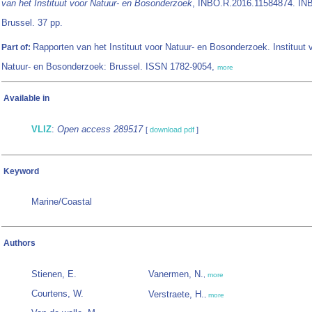
van het Instituut voor Natuur- en Bosonderzoek
, INBO.R.2016.11584874. IN
Brussel. 37 pp.
Rapporten van het Instituut voor Natuur- en Bosonderzoek. Instituut 
Part of:
Natuur- en Bosonderzoek: Brussel. ISSN 1782-9054,
more
Available in
VLIZ
:
Open access 289517
[
download pdf
]
Keyword
Marine/Coastal
Authors
Stienen, E.
Vanermen, N.
,
more
Courtens, W.
Verstraete, H.
,
more