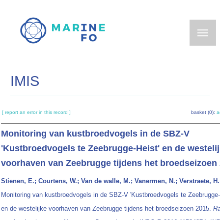
Skip
to
main
content
IMIS
[ report an error in this record ]
basket (0):
a
Monitoring van kustbroedvogels in de SBZ-V
'Kustbroedvogels te Zeebrugge-Heist' en de westeli
voorhaven van Zeebrugge tijdens het broedseizoen
Stienen, E.; Courtens, W.; Van de walle, M.; Vanermen, N.; Verstraete, H.
Monitoring van kustbroedvogels in de SBZ-V 'Kustbroedvogels te Zeebrugge-
en de westelijke voorhaven van Zeebrugge tijdens het broedseizoen 2015.
Ra