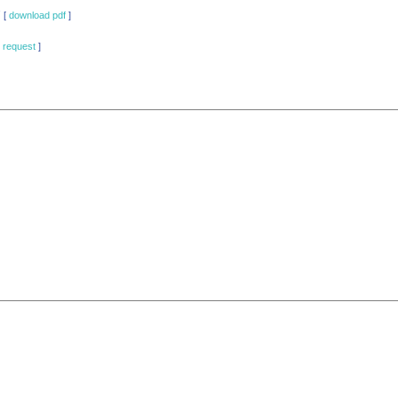
[
download pdf
]
[
request
]