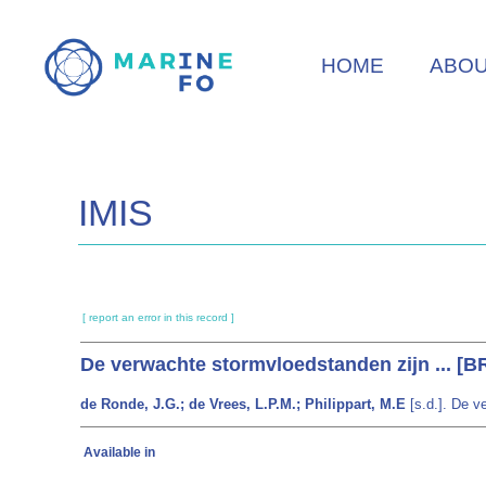
Skip
to
HOME
ABO
main
content
IMIS
[ report an error in this record ]
De verwachte stormvloedstanden zijn ... 
de Ronde, J.G.; de Vrees, L.P.M.; Philippart, M.E
[s.d.]. De v
Available in