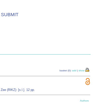
SUBMIT
basket (0):
add
|
show
ee (RIKZ): [s.l.]. 12 pp.
Authors