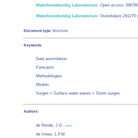
Waterbouwkundig Laboratorium
:
Open access 398796
Waterbouwkundig Laboratorium
:
Overdrukjes 291270
Document type:
Brochure
Keywords
Data assimilation
Forecasts
Methodologies
Models
Surges > Surface water waves > Storm surges
Authors
de Ronde, J.G.
,
more
de Vrees, L.P.M.