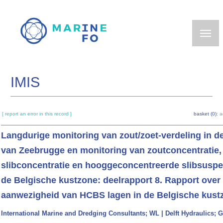
Skip
to
main
content
IMIS
[ report an error in this record ]
basket (0):
a
Langdurige monitoring van zout/zoet-verdeling in d
van Zeebrugge en monitoring van zoutconcentratie,
slibconcentratie en hooggeconcentreerde slibsuspe
de Belgische kustzone: deelrapport 8. Rapport over
aanwezigheid van HCBS lagen in de Belgische kust
International Marine and Dredging Consultants; WL | Delft Hydraulics;