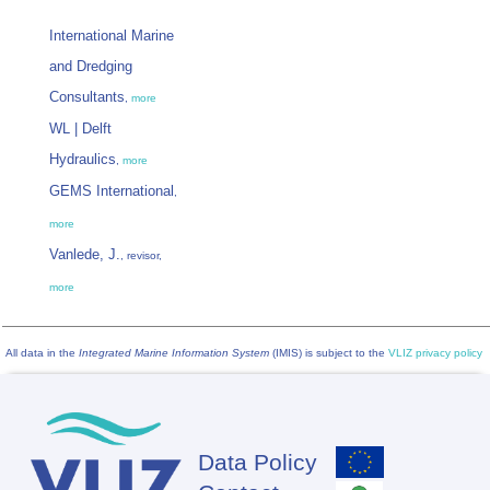
International Marine
and Dredging
Consultants
,
more
WL | Delft
Hydraulics
,
more
GEMS International
,
more
Vanlede, J.
, revisor,
more
All data in the
Integrated Marine Information System
(IMIS) is subject to the
VLIZ privacy policy
Data Policy
Footer