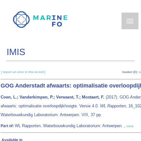
Skip
to
main
content
IMIS
[ report an error in this record ]
basket (0):
a
GOG Anderstadt afwaarts: optimalisatie overloopdi
Coen, L.; Vanderkimpen, P.; Verwaest, T.; Mostaert, F.
(2017). GOG Ander
afwaarts: optimalisatie overloopdijkhoogte. Versie 4.0.
WL Rapporten
, 16_10
Waterbouwkundig Laboratorium: Antwerpen. VIII, 37 pp.
WL Rapporten. Waterbouwkundig Laboratorium: Antwerpen. ,
Part of:
more
Available in