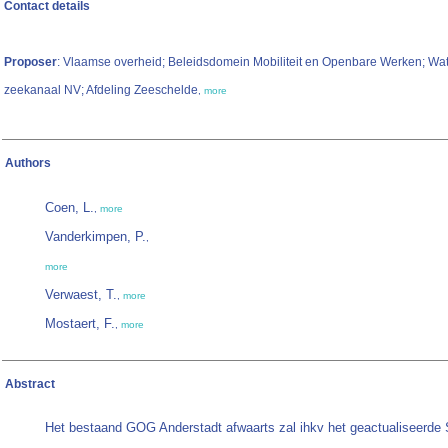
Contact details
Proposer
: Vlaamse overheid; Beleidsdomein Mobiliteit en Openbare Werken; W
zeekanaal NV; Afdeling Zeeschelde
,
more
Authors
Coen, L.
,
more
Vanderkimpen, P.
,
more
Verwaest, T.
,
more
Mostaert, F.
,
more
Abstract
Het bestaand GOG Anderstadt afwaarts zal ihkv het geactualiseerde