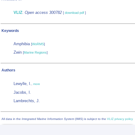
VLIZ
:
Open access 300782
[
download pdf
]
Keywords
Amphibia
[
WoRMS
]
Zwin
[
Marine Regions
]
Authors
Lewylle, I.
,
more
Jacobs, I.
Lambrechts, J.
All data in the
Integrated Marine Information System
(IMIS) is subject to the
VLIZ privacy policy