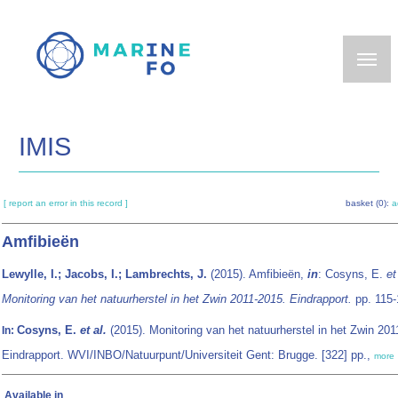
Skip
to
main
content
IMIS
[ report an error in this record ]
basket (0):
a
Amfibieën
Lewylle, I.; Jacobs, I.; Lambrechts, J.
(2015). Amfibieën,
in
: Cosyns, E.
et
Monitoring van het natuurherstel in het Zwin 2011-2015. Eindrapport.
pp. 115-
Cosyns, E.
et al.
(2015). Monitoring van het natuurherstel in het Zwin 201
In:
Eindrapport. WVI/INBO/Natuurpunt/Universiteit Gent: Brugge. [322] pp.,
more
Available in