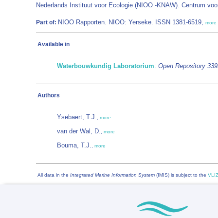
Nederlands Instituut voor Ecologie (NIOO -KNAW). Centrum voor
NIOO Rapporten. NIOO: Yerseke. ISSN 1381-6519,
Part of:
more
Available in
Waterbouwkundig Laboratorium
:
Open Repository 33
Authors
Ysebaert, T.J.
,
more
van der Wal, D.
,
more
Bouma, T.J.
,
more
All data in the
Integrated Marine Information System
(IMIS) is subject to the
VLIZ