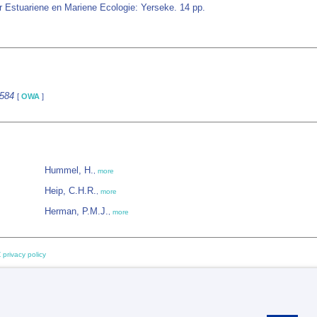
 Estuariene en Mariene Ecologie: Yerseke. 14 pp.
9584
[
OWA
]
Hummel, H.
,
more
Heip, C.H.R.
,
more
Herman, P.M.J.
,
more
 privacy policy