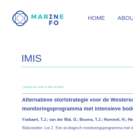
Skip
to
HOME
ABO
main
content
IMIS
[ report an error in this record ]
Alternatieve stortstrategie voor de Wester
monitoringsprogramma met intensieve bode
Ysebaert, T.J.; van der Wal, D.; Bouma, T.J.; Hummel, H.; He
Walsoorden: Lot 2. Een ecologisch monitoringsprogramma met i