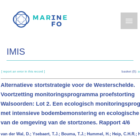
Skip
to
main
content
IMIS
[ report an error in this record ]
basket (0):
a
Alternatieve stortstrategie voor de Westerschelde.
Voortzetting monitoringsprogramma proefstorting
Walsoorden: Lot 2. Een ecologisch monitoringspr
met intensieve bodembemonstering en ecologische
van de omgeving van de stortzones. Rapport 4/6
van der Wal, D.; Ysebaert, T.J.; Bouma, T.J.; Hummel, H.; Heip, C.H.R.;