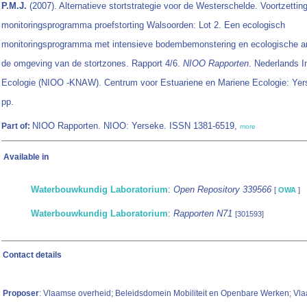
P.M.J.
(2007). Alternatieve stortstrategie voor de Westerschelde. Voortzettin
monitoringsprogramma proefstorting Walsoorden: Lot 2. Een ecologisch
monitoringsprogramma met intensieve bodembemonstering en ecologische a
de omgeving van de stortzones. Rapport 4/6.
NIOO Rapporten
. Nederlands In
Ecologie (NIOO -KNAW). Centrum voor Estuariene en Mariene Ecologie: Yer
pp.
NIOO Rapporten. NIOO: Yerseke. ISSN 1381-6519,
Part of:
more
Available in
Waterbouwkundig Laboratorium
:
Open Repository 339566
[
OWA
]
Waterbouwkundig Laboratorium
:
Rapporten N71
[301593]
Contact details
Proposer
: Vlaamse overheid; Beleidsdomein Mobiliteit en Openbare Werken; Vl