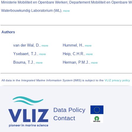
Ministerie Mobiliteit en Openbare Werken; Departement Mobiliteit en Openbare W
Waterbouwkundig Laboratorium (WL)
,
more
Authors
van der Wal, D.
Hummel, H.
,
more
,
more
Ysebaert, T.J.
Heip, C.H.R.
,
more
,
more
Bouma, T.J.
Herman, P.M.J.
,
more
,
more
All data in the
Integrated Marine Information System
(IMIS) is subject to the
VLIZ privacy policy
Data Policy
Footer
Contact