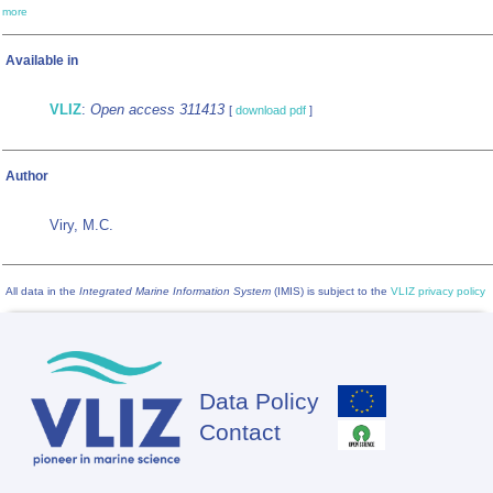
more
Available in
VLIZ
:
Open access 311413
[
download pdf
]
Author
Viry, M.C.
All data in the
Integrated Marine Information System
(IMIS) is subject to the
VLIZ privacy policy
Data Policy
Footer
Contact