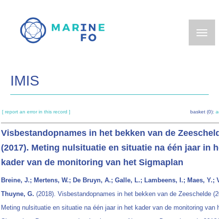
Skip
to
main
content
IMIS
[ report an error in this record ]
basket (0):
a
Visbestandopnames in het bekken van de Zeeschel
(2017). Meting nulsituatie en situatie na één jaar in h
kader van de monitoring van het Sigmaplan
Breine, J.; Mertens, W.; De Bruyn, A.; Galle, L.; Lambeens, I.; Maes, Y.; 
Thuyne, G.
(2018). Visbestandopnames in het bekken van de Zeeschelde (2
Meting nulsituatie en situatie na één jaar in het kader van de monitoring van 