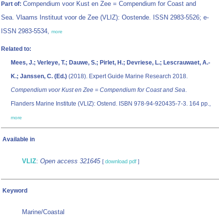
Compendium voor Kust en Zee = Compendium for Coast and
Part of:
Sea. Vlaams Instituut voor de Zee (VLIZ): Oostende. ISSN 2983-5526; e-
ISSN 2983-5534,
more
Related to:
Mees, J.; Verleye, T.; Dauwe, S.; Pirlet, H.; Devriese, L.; Lescrauwaet, A.-
K.; Janssen, C. (Ed.)
(2018). Expert Guide Marine Research 2018.
Compendium voor Kust en Zee = Compendium for Coast and Sea
.
Flanders Marine Institute (VLIZ): Ostend. ISBN 978-94-920435-7-3. 164 pp.,
more
Available in
VLIZ
:
Open access 321645
[
download pdf
]
Keyword
Marine/Coastal