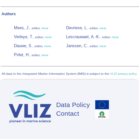
Authors
Mees, J.
Devriese, L.
, editor,
more
, editor,
more
Verleye, T.
Lescrauwaet, A.-K.
, editor,
more
, editor,
more
Dauwe, S.
Janssen, C.
, editor,
more
, editor,
more
Pirlet, H.
, editor,
more
All data in the
Integrated Marine Information System
(IMIS) is subject to the
VLIZ privacy policy
Data Policy
Footer
Contact