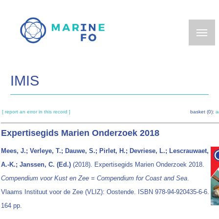
Skip
to
main
content
IMIS
[ report an error in this record ]
basket (0):
a
Expertisegids Marien Onderzoek 2018
Mees, J.; Verleye, T.; Dauwe, S.; Pirlet, H.; Devriese, L.; Lescrauwaet,
A.-K.; Janssen, C. (Ed.)
(2018). Expertisegids Marien Onderzoek 2018.
Compendium voor Kust en Zee = Compendium for Coast and Sea
.
Vlaams Instituut voor de Zee (VLIZ): Oostende. ISBN 978-94-920435-6-6.
164 pp.