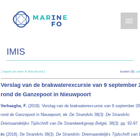
Skip
to
main
content
IMIS
[ report an error in this record ]
basket (0):
ad
Verslag van de brakwaterexcursie van 9 september 
rond de Ganzepoot in Nieuwpoort
Verhaeghe, F.
(2018). Verslag van de brakwaterexcursie van 9 september 2
rond de Ganzepoot in Nieuwpoort,
in
:
De Strandvlo 38(3). De Strandvlo:
Driemaandelijks Tijdschrift van De Strandwerkgroep België,
38(3): pp. 92-97
(2018). De Strandvlo 38(3).
De Strandvlo: Driemaandelijks Tijdschrift van
In: