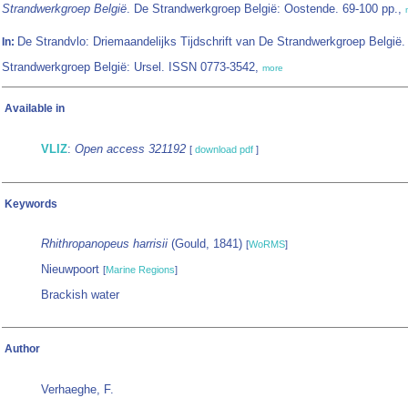
Strandwerkgroep België
. De Strandwerkgroep België: Oostende. 69-100 pp.,
De Strandvlo: Driemaandelijks Tijdschrift van De Strandwerkgroep België.
In:
Strandwerkgroep België: Ursel. ISSN 0773-3542,
more
Available in
VLIZ
:
Open access 321192
[
download pdf
]
Keywords
Rhithropanopeus harrisii
(Gould, 1841)
[
WoRMS
]
Nieuwpoort
[
Marine Regions
]
Brackish water
Author
Verhaeghe, F.