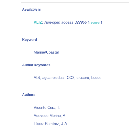
Available in
VLIZ
:
Non-open access 322966
[
request
]
Keyword
Marine/Coastal
Author keywords
AIS, agua residual, CO2, crucero, buque
Authors
Vicente-Cera, I.
Acevedo-Merino, A.
López-Ramírez, J.A.