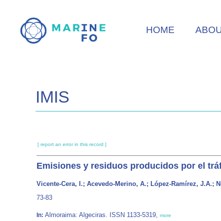
Skip
to
HOME
ABO
main
content
IMIS
[ report an error in this record ]
Emisiones y residuos producidos por el tráf
Vicente-Cera, I.; Acevedo-Merino, A.; López-Ramírez, J.A.; N
73-83
Almoraima: Algeciras. ISSN 1133-5319,
In:
more