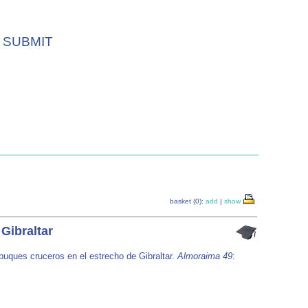
SUBMIT
basket (0):
add
|
show
Gibraltar
 buques cruceros en el estrecho de Gibraltar.
Almoraima 49
: