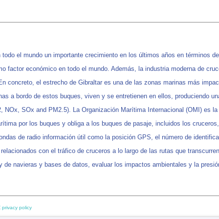
n todo el mundo un importante crecimiento en los últimos años en términos d
mo factor económico en todo el mundo. Además, la industria moderna de cru
En concreto, el estrecho de Gibraltar es una de las zonas marinas más impact
 a bordo de estos buques, viven y se entretienen en ellos, produciendo una
, NOx, SOx and PM2.5). La Organización Marítima Internacional (OMI) es la 
tima por los buques y obliga a los buques de pasaje, incluidos los cruceros, 
ndas de radio información útil como la posición GPS, el número de identificac
relacionados con el tráfico de cruceros a lo largo de las rutas que transcurre
y de navieras y bases de datos, evaluar los impactos ambientales y la presió
 privacy policy