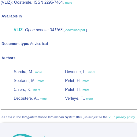
(VLIZ): Oostende. ISSN 2295-7464,
more
Available in
VLIZ
:
Open access 341163
[
download pdf
]
Document type:
Advice text
Authors
Sandra, M.
Devriese, L.
,
more
,
more
Soetaert, M.
Pirlet, H.
,
more
,
more
Chiers, K.
Polet, H.
,
more
,
more
Decostere, A.
Verleye, T.
,
more
,
more
All data in the
Integrated Marine Information System
(IMIS) is subject to the
VLIZ privacy policy