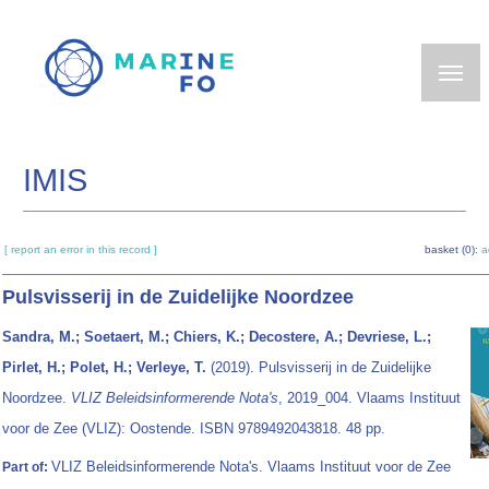
Skip
to
main
content
IMIS
[ report an error in this record ]
basket (0):
a
Pulsvisserij in de Zuidelijke Noordzee
Sandra, M.; Soetaert, M.; Chiers, K.; Decostere, A.; Devriese, L.;
Pirlet, H.; Polet, H.; Verleye, T.
(2019). Pulsvisserij in de Zuidelijke
Noordzee.
VLIZ Beleidsinformerende Nota's
, 2019_004. Vlaams Instituut
voor de Zee (VLIZ): Oostende. ISBN 9789492043818. 48 pp.
VLIZ Beleidsinformerende Nota's. Vlaams Instituut voor de Zee
Part of: