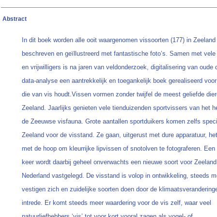
Abstract
In dit boek worden alle ooit waargenomen vissoorten (177) in Zeeland 
beschreven en geïllustreerd met fantastische foto’s. Samen met vele
en vrijwilligers is na jaren van veldonderzoek, digitalisering van oude 
data-analyse een aantrekkelijk en toegankelijk boek gerealiseerd voor
die van vis houdt.Vissen vormen zonder twijfel de meest geliefde die
Zeeland. Jaarlijks genieten vele tienduizenden sportvissers van het 
de Zeeuwse visfauna. Grote aantallen sportduikers komen zelfs speci
Zeeland voor de visstand. Ze gaan, uitgerust met dure apparatuur, het
met de hoop om kleurrijke lipvissen of snotolven te fotograferen. Een
keer wordt daarbij geheel onverwachts een nieuwe soort voor Zeeland 
Nederland vastgelegd. De visstand is volop in ontwikkeling, steeds 
vestigen zich en zuidelijke soorten doen door de klimaatsverandering
intrede. Er komt steeds meer waardering voor de vis zelf, waar veel
natuurliefhebbers ‘vis’ tot voor kort vooral zagen als vogel- of