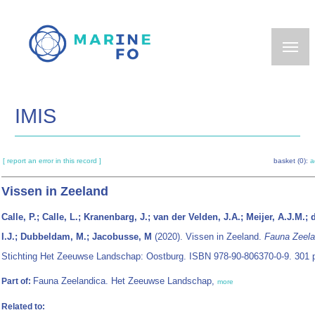
Skip
to
main
content
IMIS
[ report an error in this record ]
basket (0):
a
Vissen in Zeeland
Calle, P.; Calle, L.; Kranenbarg, J.; van der Velden, J.A.; Meijer, A.J.M.;
I.J.; Dubbeldam, M.; Jacobusse, M
(2020). Vissen in Zeeland.
Fauna Zeela
Stichting Het Zeeuwse Landschap: Oostburg. ISBN 978-90-806370-0-9. 301 
Fauna Zeelandica. Het Zeeuwse Landschap,
Part of:
more
Related to: