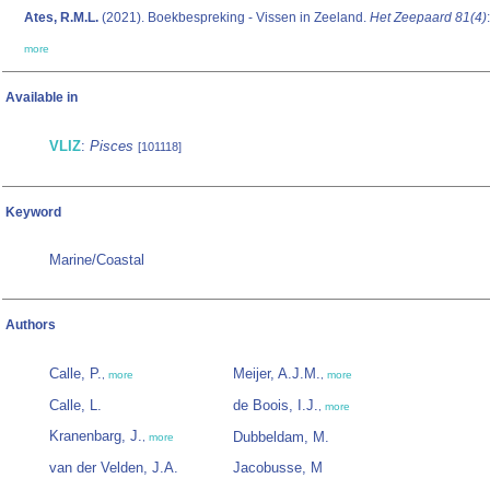
Ates, R.M.L.
(2021). Boekbespreking - Vissen in Zeeland.
Het Zeepaard 81(4)
more
Available in
VLIZ
:
Pisces
[101118]
Keyword
Marine/Coastal
Authors
Calle, P.
Meijer, A.J.M.
,
more
,
more
Calle, L.
de Boois, I.J.
,
more
Kranenbarg, J.
Dubbeldam, M.
,
more
van der Velden, J.A.
Jacobusse, M