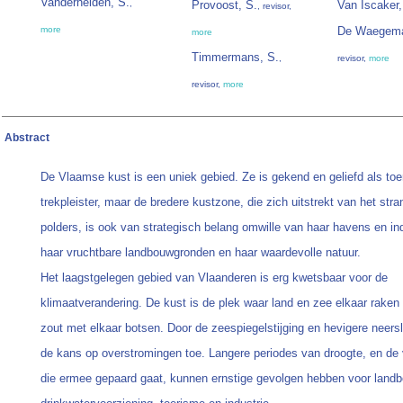
Vanderheiden, S.
,
Provoost, S.
Van Iscaker,
, revisor,
more
De Waegema
more
Timmermans, S.
,
revisor,
more
revisor,
more
Abstract
De Vlaamse kust is een uniek gebied. Ze is gekend en geliefd als toe
trekpleister, maar de bredere kustzone, die zich uitstrekt van het stran
polders, is ook van strategisch belang omwille van haar havens en ind
haar vruchtbare landbouwgronden en haar waardevolle natuur.
Het laagstgelegen gebied van Vlaanderen is erg kwetsbaar voor de
klimaatverandering. De kust is de plek waar land en zee elkaar raken
zout met elkaar botsen. Door de zeespiegelstijging en hevigere neer
de kans op overstromingen toe. Langere periodes van droogte, en de v
die ermee gepaard gaat, kunnen ernstige gevolgen hebben voor land