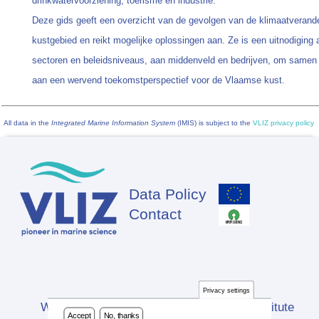
drinkwatervoorziening, toerisme en industrie.
Deze gids geeft een overzicht van de gevolgen van de klimaatverande
kustgebied en reikt mogelijke oplossingen aan. Ze is een uitnodiging 
sectoren en beleidsniveaus, aan middenveld en bedrijven, om samen
aan een wervend toekomstperspectief voor de Vlaamse kust.
All data in the
Integrated Marine Information System
(IMIS) is subject to the
VLIZ privacy policy
Data Policy
Footer
Contact
Privacy settings
Website developed by Flanders Marine Institute
Accept
No, thanks