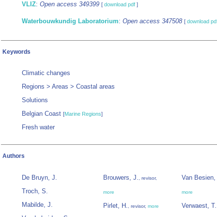
VLIZ
:
Open access 349399
[
download pdf
]
Waterbouwkundig Laboratorium
:
Open access 347508
[
download pd
Keywords
Climatic changes
Regions > Areas > Coastal areas
Solutions
Belgian Coast
[
Marine Regions
]
Fresh water
Authors
De Bruyn, J.
Brouwers, J.
Van Besien, 
, revisor,
Troch, S.
more
more
Mabilde, J.
Pirlet, H.
Verwaest, T.
, revisor,
more