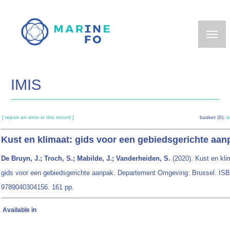
Skip
to
main
content
IMIS
[ report an error in this record ]
basket (0):
a
Kust en klimaat: gids voor een gebiedsgerichte aan
De Bruyn, J.; Troch, S.; Mabilde, J.; Vanderheiden, S.
(2020). Kust en kli
gids voor een gebiedsgerichte aanpak. Departement Omgeving: Brussel. IS
9789040304156. 161 pp.
Available in