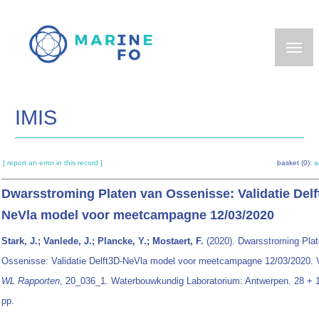
Skip
to
main
content
IMIS
[ report an error in this record ]
basket (0):
a
Dwarsstroming Platen van Ossenisse: Validatie Delf
NeVla model voor meetcampagne 12/03/2020
Stark, J.; Vanlede, J.; Plancke, Y.; Mostaert, F.
(2020). Dwarsstroming Pla
Ossenisse: Validatie Delft3D-NeVla model voor meetcampagne 12/03/2020. V
WL Rapporten
, 20_036_1. Waterbouwkundig Laboratorium: Antwerpen. 28 + 12
pp.