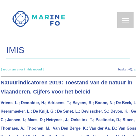
Skip
to
main
content
IMIS
[ report an error in this record ]
basket (0):
a
Natuurindicatoren 2019: Toestand van de natuur in
Vlaanderen. Cijfers voor het beleid
Vriens, L.; Demolder, H.; Adriaens, T.; Bayens, R.; Boone, N.; De Beck, L
Keersmaeker, L.; De Knijf, G.; De Smet, L.; Devisscher, S.; Devos, K.; Ge
C.; Jansen, I.; Maes, D.; Neirynck, J.; Onkelinx, T.; Paelinckx, D.; Sioen,
Thomaes, A.; Thoonen, M.; Van Den Berge, K.; Van der Aa, B.; Van Goss