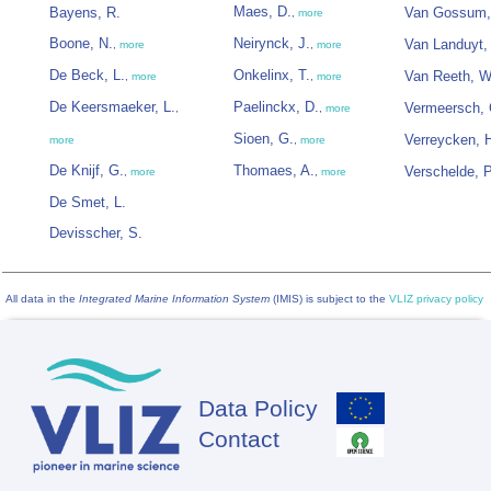
Maes, D.
Bayens, R.
Van Gossum,
,
more
Boone, N.
Neirynck, J.
Van Landuyt,
,
more
,
more
De Beck, L.
Onkelinx, T.
Van Reeth, W
,
more
,
more
De Keersmaeker, L.
Paelinckx, D.
Vermeersch, 
,
,
more
Sioen, G.
Verreycken, 
more
,
more
De Knijf, G.
Thomaes, A.
Verschelde, P
,
more
,
more
De Smet, L.
Devisscher, S.
All data in the
Integrated Marine Information System
(IMIS) is subject to the
VLIZ privacy policy
Data Policy
Footer
Contact