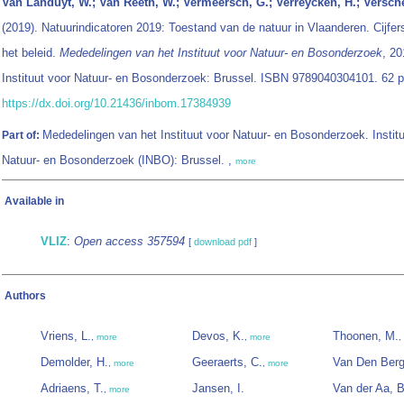
Van Landuyt, W.; Van Reeth, W.; Vermeersch, G.; Verreycken, H.; Versche
(2019). Natuurindicatoren 2019: Toestand van de natuur in Vlaanderen. Cijfer
het beleid.
Mededelingen van het Instituut voor Natuur- en Bosonderzoek
, 20
Instituut voor Natuur- en Bosonderzoek: Brussel. ISBN 9789040304101. 62 p
https://dx.doi.org/10.21436/inbom.17384939
Mededelingen van het Instituut voor Natuur- en Bosonderzoek. Institu
Part of:
Natuur- en Bosonderzoek (INBO): Brussel. ,
more
Available in
VLIZ
:
Open access 357594
[
download pdf
]
Authors
Vriens, L.
Devos, K.
Thoonen, M.
,
more
,
more
,
Demolder, H.
Geeraerts, C.
Van Den Berg
,
more
,
more
Adriaens, T.
Jansen, I.
Van der Aa, B
,
more