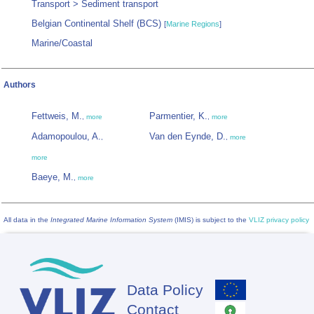
Transport > Sediment transport
Belgian Continental Shelf (BCS)
[
Marine Regions
]
Marine/Coastal
Authors
Fettweis, M.
Parmentier, K.
,
more
,
more
Adamopoulou, A.
Van den Eynde, D.
,
,
more
more
Baeye, M.
,
more
All data in the
Integrated Marine Information System
(IMIS) is subject to the
VLIZ privacy policy
Data Policy
Footer
Contact