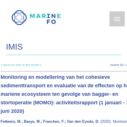
Skip
to
main
content
IMIS
[ report an error in this record ]
basket (0):
a
Monitoring en modellering van het cohesieve
sedimenttransport en evaluatie van de effecten op h
mariene ecosysteem ten gevolge van bagger- en
stortoperatie (MOMO): activiteitsrapport (1 januari -
juni 2020)
Fettweis, M.; Baeye, M.; Francken, F.; Van den Eynde, D.
(2020). Monitori