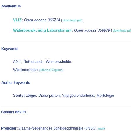
Available in
VLIZ
:
Open access 360714
[
download pdf
]
Waterbouwkundig Laboratorium
:
Open access 359979
[
download pd
Keywords
ANE, Netherlands, Westerschelde
Westerschelde
[
Marine Regions
]
Author keywords
Stortstrategie; Diepe putten; Vaargeulonderhoud; Morfologie
Contact details
Proposer
: Vlaams-Nederlandse Scheldecommissie (VNSC)
,
more