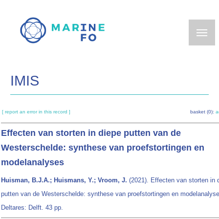
Skip
to
main
content
IMIS
[ report an error in this record ]
basket (0):
a
Effecten van storten in diepe putten van de
Westerschelde: synthese van proefstortingen en
modelanalyses
Huisman, B.J.A.; Huismans, Y.; Vroom, J.
(2021). Effecten van storten in 
putten van de Westerschelde: synthese van proefstortingen en modelanalyse
Deltares: Delft. 43 pp.