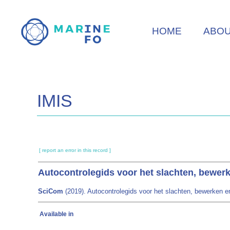
Skip
to
HOME
ABO
main
content
IMIS
[ report an error in this record ]
Autocontrolegids voor het slachten, bewer
SciCom
(2019). Autocontrolegids voor het slachten, bewerken 
Available in