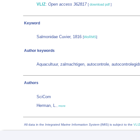
VLIZ
:
Open access 362817
[
download pdf
]
Keyword
Salmonidae Cuvier, 1816
[
WoRMS
]
Author keywords
Aquacultuur, zalmachtigen, autocontrole, autocontrolegid
Authors
SciCom
Herman, L.
,
more
All data in the
Integrated Marine Information System
(IMIS) is subject to the
VLIZ