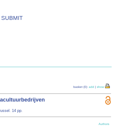
SUBMIT
basket (0):
add
|
show
acultuurbedrijven
ussel. 14 pp.
Authors