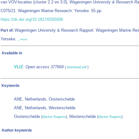
van VOV-locaties (cluster 2.2 en 3.0).
Wageningen University & Research Ra
C075/21. Wageningen Marine Research: Yerseke. 55 pp.
https://dx.doi.org/10.18174/555006
Wageningen University & Research Rapport. Wageningen Marine Res
Part of:
Yerseke. ,
more
Available in
VLIZ
:
Open access 377669
[
download pdf
]
Keywords
ANE, Netherlands, Oosterschelde
ANE, Netherlands, Westerschelde
Oosterschelde
; Westerschelde
[
Marine Regions
]
[
Marine Regions
]
Author keywords