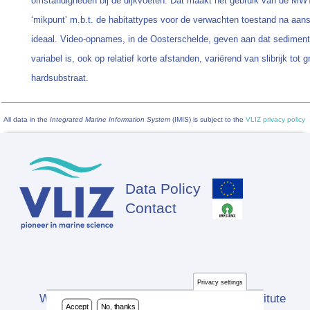
omstandigheden bij de dijkvoeten. Dat maakt het gebruik van de MWT
‘mikpunt’ m.b.t. de habitattypes voor de verwachten toestand na aansl
ideaal. Video-opnames, in de Oosterschelde, geven aan dat sedimen
variabel is, ook op relatief korte afstanden, variërend van slibrijk tot g
hardsubstraat.
All data in the
Integrated Marine Information System
(IMIS) is subject to the
VLIZ privacy policy
Data Policy
Footer
Contact
Privacy settings
Website developed by Flanders Marine Institute
Accept
No, thanks