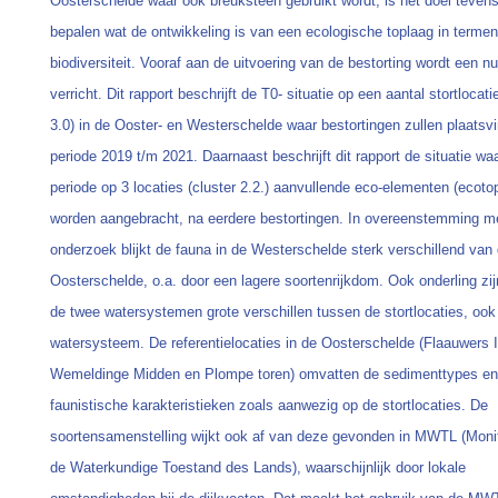
Oosterschelde waar ook breuksteen gebruikt wordt, is het doel teven
bepalen wat de ontwikkeling is van een ecologische toplaag in terme
biodiversiteit. Vooraf aan de uitvoering van de bestorting wordt een n
verricht. Dit rapport beschrijft de T0- situatie op een aantal stortlocati
3.0) in de Ooster- en Westerschelde waar bestortingen zullen plaatsv
periode 2019 t/m 2021. Daarnaast beschrijft dit rapport de situatie wa
periode op 3 locaties (cluster 2.2.) aanvullende eco-elementen (ecoto
worden aangebracht, na eerdere bestortingen. In overeenstemming m
onderzoek blijkt de fauna in de Westerschelde sterk verschillend van
Oosterschelde, o.a. door een lagere soortenrijkdom. Ook onderling zij
de twee watersystemen grote verschillen tussen de stortlocaties, ook
watersysteem. De referentielocaties in de Oosterschelde (Flaauwers I
Wemeldinge Midden en Plompe toren) omvatten de sedimenttypes en
faunistische karakteristieken zoals aanwezig op de stortlocaties. De
soortensamenstelling wijkt ook af van deze gevonden in MWTL (Moni
de Waterkundige Toestand des Lands), waarschijnlijk door lokale