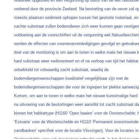
Waterwet opgesteld en een vergunning op basis van de wet Natuurb
verleend door de provincie Zeeland. Na bestorting van de oever zal o
meeste plaatsen sediment ophopen tussen het gestorte materiaal, en 
zachte substraat zullen bodemdieren zich weer kunnen gaan vestigen
voldoening aan de voorschriften uit de vergunning wet Natuurbescher
worden de effecten van vooroeververdedigingen gevolgd en geëvaluee
doel van de monitoring is om aan te tonen in welke mate het nieuwe 
hard substraat weer sedimenteert en of na verloop van tijd het habitat
ontwikkeld tot volwaardig zacht substraat, waarbij de
bodemdiergemeenschappen kwalitatief vergelijkbaar zijn met de
bodemdiergemeenschappen die voor de ingrepen ter plekke aanwezig
Kortom, om aan te tonen in welke mate het nieuwe kunstmatige hard 
na uitvoering van de bestortingen weer aanslibt tot zacht substraat da
binnen het habitattype (H1160 ‘Open baaien’ voor de Oosterschelde;
‘Estuaria’ voor de Westerschelde en H1110 ‘Permanent overstroomde
zandbanken’ specifiek voor de locatie Vlissingen). Voor de locaties in