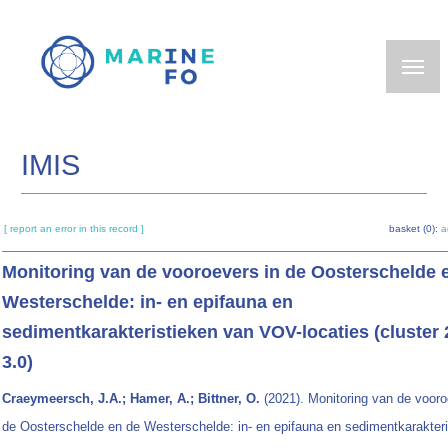
Skip
to
main
content
IMIS
[ report an error in this record ]
basket (0):
a
Monitoring van de vooroevers in de Oosterschelde 
Westerschelde: in- en epifauna en
sedimentkarakteristieken van VOV-locaties (cluster 
3.0)
Craeymeersch, J.A.; Hamer, A.; Bittner, O.
(2021). Monitoring van de vooro
de Oosterschelde en de Westerschelde: in- en epifauna en sedimentkarakteri