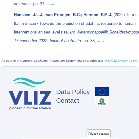
abstracts.
pp. 37,
more
Hanssen, J.L.J.; van Prooijen, B.C.; Herman, P.M.J.
(2022). Is a ti
flat in shape? Towards the prediction of tidal flat response to human
interventions an sea level rise,
in
:
Wetenschappelijk Scheldesympos
17 november 2022: book of abstracts.
pp. 38,
more
All data in the
Integrated Marine Information System
(IMIS) is subject to the
VLIZ privacy policy
Data Policy
Footer
Contact
Privacy settings