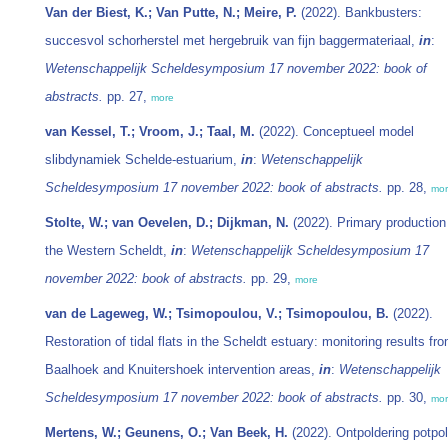
Van der Biest, K.; Van Putte, N.; Meire, P.
(2022). Bankbusters:
succesvol schorherstel met hergebruik van fijn baggermateriaal,
in
:
Wetenschappelijk Scheldesymposium 17 november 2022: book of
abstracts.
pp. 27,
more
van Kessel, T.; Vroom, J.; Taal, M.
(2022). Conceptueel model
slibdynamiek Schelde-estuarium,
in
:
Wetenschappelijk
Scheldesymposium 17 november 2022: book of abstracts.
pp. 28,
mo
Stolte, W.; van Oevelen, D.; Dijkman, N.
(2022). Primary production
the Western Scheldt,
in
:
Wetenschappelijk Scheldesymposium 17
november 2022: book of abstracts.
pp. 29,
more
van de Lageweg, W.; Tsimopoulou, V.; Tsimopoulou, B.
(2022).
Restoration of tidal flats in the Scheldt estuary: monitoring results fr
Baalhoek and Knuitershoek intervention areas,
in
:
Wetenschappelijk
Scheldesymposium 17 november 2022: book of abstracts.
pp. 30,
mo
Mertens, W.; Geunens, O.; Van Beek, H.
(2022). Ontpoldering potpo