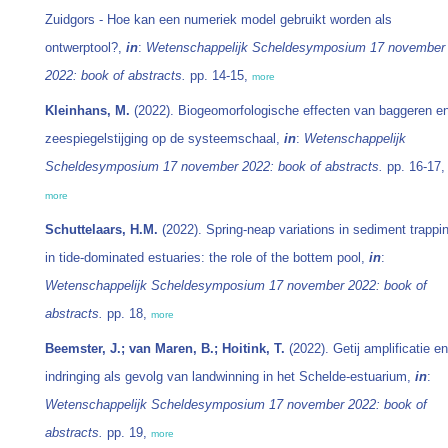
Zuidgors - Hoe kan een numeriek model gebruikt worden als
ontwerptool?,
in
:
Wetenschappelijk Scheldesymposium 17 november
2022: book of abstracts.
pp. 14-15,
more
Kleinhans, M.
(2022). Biogeomorfologische effecten van baggeren e
zeespiegelstijging op de systeemschaal,
in
:
Wetenschappelijk
Scheldesymposium 17 november 2022: book of abstracts.
pp. 16-17,
more
Schuttelaars, H.M.
(2022). Spring-neap variations in sediment trappi
in tide-dominated estuaries: the role of the bottem pool,
in
:
Wetenschappelijk Scheldesymposium 17 november 2022: book of
abstracts.
pp. 18,
more
Beemster, J.; van Maren, B.; Hoitink, T.
(2022). Getij amplificatie en
indringing als gevolg van landwinning in het Schelde-estuarium,
in
:
Wetenschappelijk Scheldesymposium 17 november 2022: book of
abstracts.
pp. 19,
more