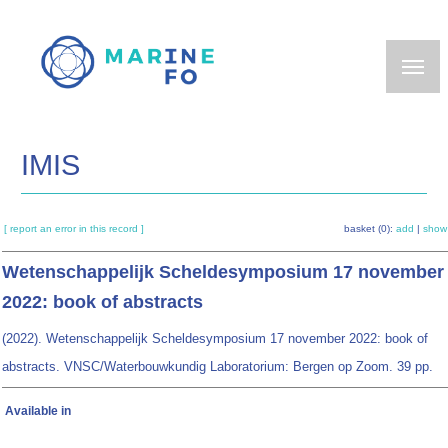
Skip
to
main
content
IMIS
[ report an error in this record ]
basket (0):
add
|
show
Wetenschappelijk Scheldesymposium 17 november
2022: book of abstracts
(2022). Wetenschappelijk Scheldesymposium 17 november 2022: book of
abstracts. VNSC/Waterbouwkundig Laboratorium: Bergen op Zoom. 39 pp.
Available in