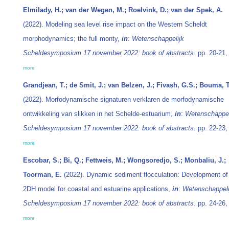
Elmilady, H.; van der Wegen, M.; Roelvink, D.; van der Spek, A.
(2022). Modeling sea level rise impact on the Western Scheldt
morphodynamics; the full monty,
in
:
Wetenschappelijk
Scheldesymposium 17 november 2022: book of abstracts.
pp. 20-21,
more
Grandjean, T.; de Smit, J.; van Belzen, J.; Fivash, G.S.; Bouma, T
(2022). Morfodynamische signaturen verklaren de morfodynamische
ontwikkeling van slikken in het Schelde-estuarium,
in
:
Wetenschappel
Scheldesymposium 17 november 2022: book of abstracts.
pp. 22-23,
more
Escobar, S.; Bi, Q.; Fettweis, M.; Wongsoredjo, S.; Monbaliu, J.;
Toorman, E.
(2022). Dynamic sediment flocculation: Development of
2DH model for coastal and estuarine applications,
in
:
Wetenschappeli
Scheldesymposium 17 november 2022: book of abstracts.
pp. 24-26,
more