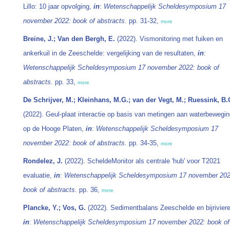
Lillo: 10 jaar opvolging,
in
:
Wetenschappelijk Scheldesymposium 17
november 2022: book of abstracts.
pp. 31-32,
more
Breine, J.; Van den Bergh, E.
(2022). Vismonitoring met fuiken en
ankerkuil in de Zeeschelde: vergelijking van de resultaten,
in
:
Wetenschappelijk Scheldesymposium 17 november 2022: book of
abstracts.
pp. 33,
more
De Schrijver, M.; Kleinhans, M.G.; van der Vegt, M.; Ruessink, B.
(2022). Geul-plaat interactie op basis van metingen aan waterbewegi
op de Hooge Platen,
in
:
Wetenschappelijk Scheldesymposium 17
november 2022: book of abstracts.
pp. 34-35,
more
Rondelez, J.
(2022). ScheldeMonitor als centrale 'hub' voor T2021
evaluatie,
in
:
Wetenschappelijk Scheldesymposium 17 november 202
book of abstracts.
pp. 36,
more
Plancke, Y.; Vos, G.
(2022). Sedimentbalans Zeeschelde en bijrivier
in
:
Wetenschappelijk Scheldesymposium 17 november 2022: book of