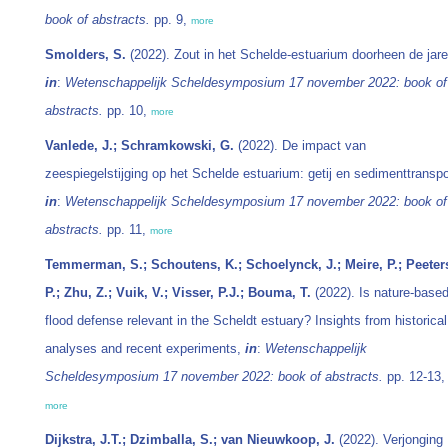
book of abstracts.
pp. 9,
more
Smolders, S.
(2022). Zout in het Schelde-estuarium doorheen de jare
in
:
Wetenschappelijk Scheldesymposium 17 november 2022: book of
abstracts.
pp. 10,
more
Vanlede, J.; Schramkowski, G.
(2022). De impact van
zeespiegelstijging op het Schelde estuarium: getij en sedimenttranspo
in
:
Wetenschappelijk Scheldesymposium 17 november 2022: book of
abstracts.
pp. 11,
more
Temmerman, S.; Schoutens, K.; Schoelynck, J.; Meire, P.; Peeter
P.; Zhu, Z.; Vuik, V.; Visser, P.J.; Bouma, T.
(2022). Is nature-base
flood defense relevant in the Scheldt estuary? Insights from historical
analyses and recent experiments,
in
:
Wetenschappelijk
Scheldesymposium 17 november 2022: book of abstracts.
pp. 12-13,
more
Dijkstra, J.T.; Dzimballa, S.; van Nieuwkoop, J.
(2022). Verjonging