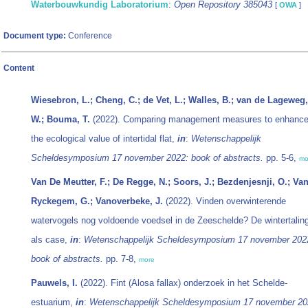
Waterbouwkundig Laboratorium
:
Open Repository 385043
[
OWA
]
Document type:
Conference
Content
Wiesebron, L.; Cheng, C.; de Vet, L.; Walles, B.; van de Lageweg,
W.; Bouma, T.
(2022). Comparing management measures to enhanc
the ecological value of intertidal flat,
in
:
Wetenschappelijk
Scheldesymposium 17 november 2022: book of abstracts.
pp. 5-6,
mo
Van De Meutter, F.; De Regge, N.; Soors, J.; Bezdenjesnji, O.; Va
Ryckegem, G.; Vanoverbeke, J.
(2022). Vinden overwinterende
watervogels nog voldoende voedsel in de Zeeschelde? De wintertalin
als case,
in
:
Wetenschappelijk Scheldesymposium 17 november 202
book of abstracts.
pp. 7-8,
more
Pauwels, I.
(2022). Fint (Alosa fallax) onderzoek in het Schelde-
estuarium,
in
:
Wetenschappelijk Scheldesymposium 17 november 20