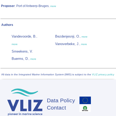
Proposer
: Port of Antwerp-Bruges
,
more
Authors
Vandevoorde, B.
Bezdenjesnji, O.
,
,
more
Vanoverbeke, J.
more
,
more
Smeekens, V.
Buerms, D.
,
more
All data in the
Integrated Marine Information System
(IMIS) is subject to the
VLIZ privacy policy
Data Policy
Footer
Contact