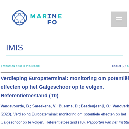
Skip
to
main
content
IMIS
[ report an error in this record ]
basket (0):
a
Verdieping Europaterminal: monitoring om potentië
effecten op het Galgeschoor op te volgen.
Referentietoestand (T0)
Vandevoorde, B.; Smeekens, V.; Buerms, D.; Bezdenjesnji, O.; Vanoverb
(2023). Verdieping Europaterminal: monitoring om potentiële effecten op het
Galgeschoor op te volgen. Referentietoestand (T0).
Rapporten van het Institu