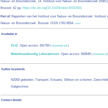
Natuur- en Bosonderzoek
, 14. Instituut voor Natuur- en Bosonderzoek (INBO
Brussel. 62 pp.
https://dx.doi.org/10.21436/inbor.93332001
Rapporten van het Instituut voor Natuur- en Bosonderzoek. Instituut 
Part of:
Natuur- en Bosonderzoek: Brussel. ISSN 1782-9054,
more
Available in
VLIZ
:
Open access 391784
[
download pdf
]
Waterbouwkundig Laboratorium
:
Open access 390848
[
download pd
Author keywords
N2000 gebieden; Transport; Estuaria; Slikken en schorren; Zeescheld
Galgeschoor
Contact details