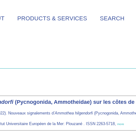
UT
PRODUCTS & SERVICES
SEARCH
dorfi
(Pycnogonida, Ammotheidae) sur les côtes de
22). Nouveaux signalements d
’Ammothea hilgendorfi
(Pycnogonida, Ammothei
titut Universitaire Européen de la Mer: Plouzané . ISSN 2263-5718,
more