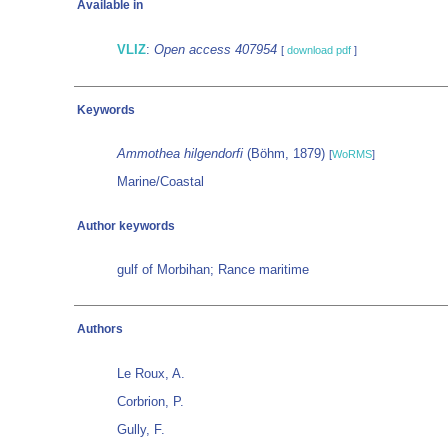
Available in
VLIZ
:
Open access 407954
[
download pdf
]
Keywords
Ammothea hilgendorfi
(Böhm, 1879)
[
WoRMS
]
Marine/Coastal
Author keywords
gulf of Morbihan; Rance maritime
Authors
Le Roux, A.
Corbrion, P.
Gully, F.