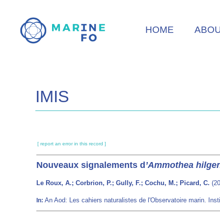
Skip
to
HOME
ABO
main
content
IMIS
[ report an error in this record ]
Nouveaux signalements d
’Ammothea hilgen
Le Roux, A.; Corbrion, P.; Gully, F.; Cochu, M.; Picard, C.
(20
An Aod: Les cahiers naturalistes de l'Observatoire marin. Ins
In: