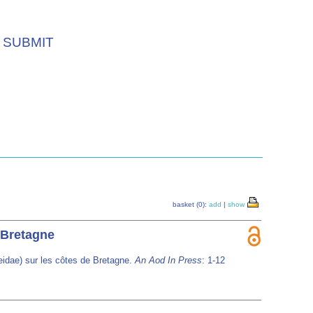
SUBMIT
basket (0):
add
|
show
 Bretagne
dae) sur les côtes de Bretagne.
An Aod In Press
: 1-12