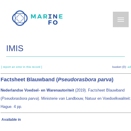
Skip
to
main
content
IMIS
[ report an error in this record ]
basket (0):
ad
Factsheet Blauwband (
Pseudorasbora parva
)
Nederlandse Voedsel- en Warenautoriteit
(2019). Factsheet Blauwband
(
Pseudorasbora parva
). Ministerie van Landbouw, Natuur en Voedselkwaliteit
Hague. 4 pp.
Available in