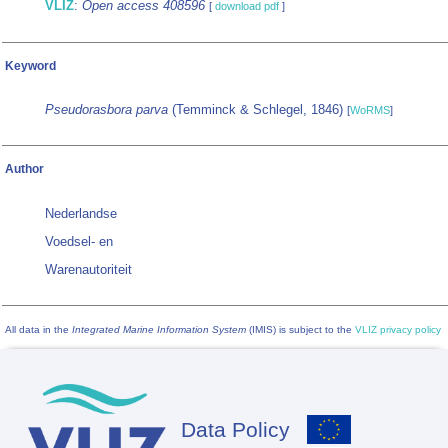
VLIZ
:
Open access 408596
[
download pdf
]
Keyword
Pseudorasbora parva
(Temminck & Schlegel, 1846)
[
WoRMS
]
Author
Nederlandse
Voedsel- en
Warenautoriteit
All data in the
Integrated Marine Information System
(IMIS) is subject to the
VLIZ privacy policy
Data Policy