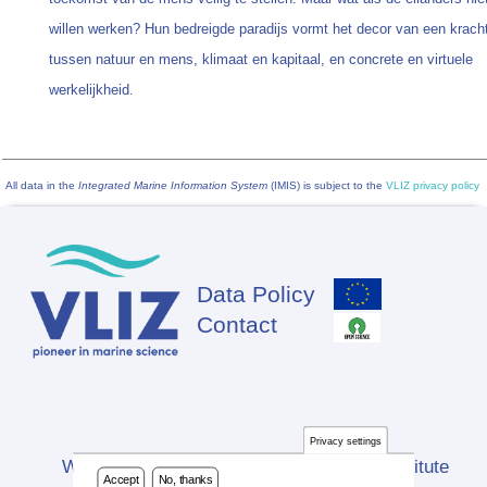
willen werken? Hun bedreigde paradijs vormt het decor van een krach
tussen natuur en mens, klimaat en kapitaal, en concrete en virtuele
werkelijkheid.
All data in the
Integrated Marine Information System
(IMIS) is subject to the
VLIZ privacy policy
Data Policy
Footer
Contact
Privacy settings
Website developed by Flanders Marine Institute
Accept
No, thanks