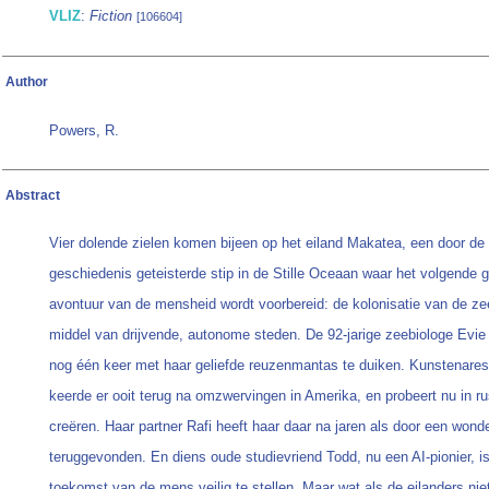
VLIZ
:
Fiction
[106604]
Author
Powers, R.
Abstract
Vier dolende zielen komen bijeen op het eiland Makatea, een door de
geschiedenis geteisterde stip in de Stille Oceaan waar het volgende g
avontuur van de mensheid wordt voorbereid: de kolonisatie van de ze
middel van drijvende, autonome steden. De 92-jarige zeebiologe Evie
nog één keer met haar geliefde reuzenmantas te duiken. Kunstenares
keerde er ooit terug na omzwervingen in Amerika, en probeert nu in ru
creëren. Haar partner Rafi heeft haar daar na jaren als door een wond
teruggevonden. En diens oude studievriend Todd, nu een AI-pionier, i
toekomst van de mens veilig te stellen. Maar wat als de eilanders ni