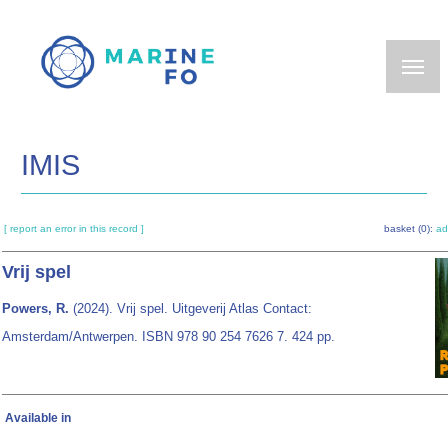
Skip
to
main
content
IMIS
[ report an error in this record ]
basket (0):
ad
Vrij spel
Powers, R.
(2024). Vrij spel. Uitgeverij Atlas Contact:
Amsterdam/Antwerpen. ISBN 978 90 254 7626 7. 424 pp.
Available in