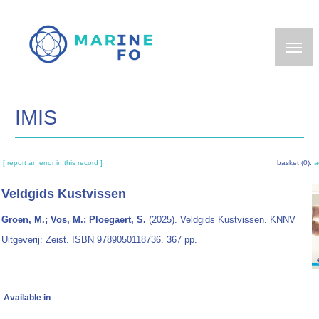
Skip
to
main
content
IMIS
[ report an error in this record ]
basket (0):
a
Veldgids Kustvissen
Groen, M.; Vos, M.; Ploegaert, S.
(2025). Veldgids Kustvissen. KNNV
Uitgeverij: Zeist. ISBN 9789050118736. 367 pp.
Available in