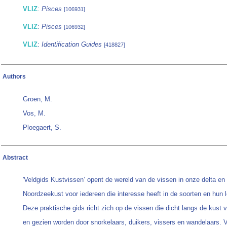
VLIZ
:
Pisces
[106931]
VLIZ
:
Pisces
[106932]
VLIZ
:
Identification Guides
[418827]
Authors
Groen, M.
Vos, M.
Ploegaert, S.
Abstract
'Veldgids Kustvissen’ opent de wereld van de vissen in onze delta en
Noordzeekust voor iedereen die interesse heeft in de soorten en hun l
Deze praktische gids richt zich op de vissen die dicht langs de kust
en gezien worden door snorkelaars, duikers, vissers en wandelaars. V