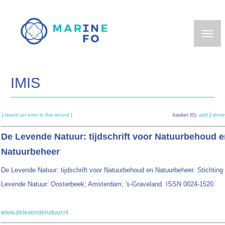
Skip
to
main
content
IMIS
[ report an error in this record ]
basket (0):
add
|
show
De Levende Natuur: tijdschrift voor Natuurbehoud 
Natuurbeheer
De Levende Natuur: tijdschrift voor Natuurbehoud en Natuurbeheer. Stichting
Levende Natuur: Oosterbeek; Amsterdam; 's-Graveland. ISSN 0024-1520
www.delevendenatuur.nl