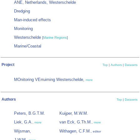
ANE, Netherlands, Westerschelde
Dredging
Man-induced effects
Monitoring
Westerschelde
[
Marine Regions
]
Marine/Coastal
Project
Top
|
Authors
|
Datasets
MOnitoring VErruiming Westerschelde,
more
Authors
Top
|
Datasets
Peters, B.G.T.M.
Kuijper, M.W.M.
Liek, G.A.
van Eck, G.Th.M.
,
more
,
more
Wijsman,
Withagen, C.F.M.
, editor
J.W.M.