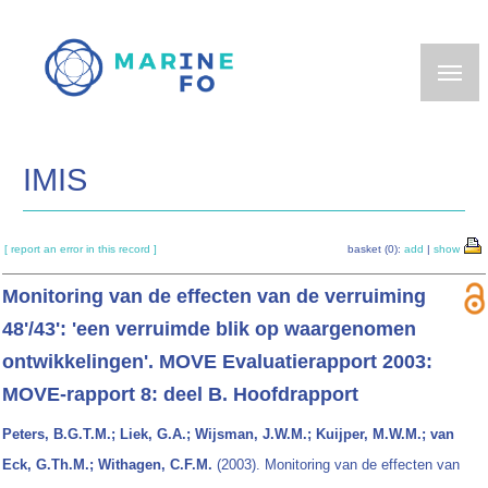
Skip
to
main
content
IMIS
[ report an error in this record ]
basket (0):
add
|
show
Monitoring van de effecten van de verruiming
48'/43': 'een verruimde blik op waargenomen
ontwikkelingen'. MOVE Evaluatierapport 2003:
MOVE-rapport 8: deel B. Hoofdrapport
Peters, B.G.T.M.; Liek, G.A.; Wijsman, J.W.M.; Kuijper, M.W.M.; van
Eck, G.Th.M.; Withagen, C.F.M.
(2003). Monitoring van de effecten van