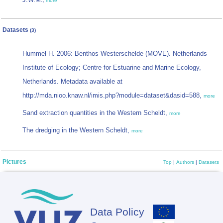
,
more
Datasets
(3)
Hummel H. 2006: Benthos Westerschelde (MOVE). Netherlands
Institute of Ecology; Centre for Estuarine and Marine Ecology,
Netherlands. Metadata available at
http://mda.nioo.knaw.nl/imis.php?module=dataset&dasid=588,
more
Sand extraction quantities in the Western Scheldt,
more
The dredging in the Western Scheldt,
more
Pictures
Top
|
Authors
|
Datasets
Data Policy