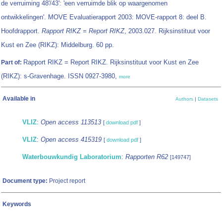
de verruiming 48'/43': 'een verruimde blik op waargenomen
ontwikkelingen'. MOVE Evaluatierapport 2003: MOVE-rapport 8: deel B.
Hoofdrapport.
Rapport RIKZ = Report RIKZ
, 2003.027. Rijksinstituut voor
Kust en Zee (RIKZ): Middelburg. 60 pp.
Rapport RIKZ = Report RIKZ. Rijksinstituut voor Kust en Zee
Part of:
(RIKZ): s-Gravenhage. ISSN 0927-3980,
more
Available in
Authors
|
Datasets
VLIZ
:
Open access 113513
[
download pdf
]
VLIZ
:
Open access 415319
[
download pdf
]
Waterbouwkundig Laboratorium
:
Rapporten R62
[149747]
Document type:
Project report
Keywords