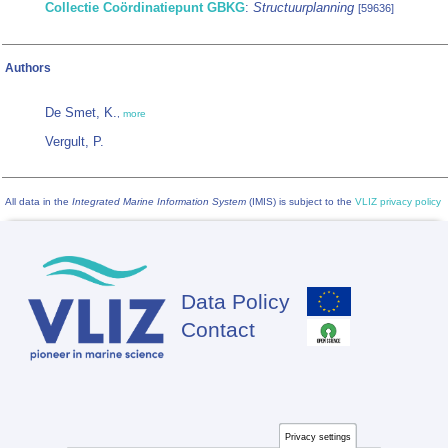
Collectie Coördinatiepunt GBKG
:
Structuurplanning
[59636]
Authors
De Smet, K.
,
more
Vergult, P.
All data in the
Integrated Marine Information System
(IMIS) is subject to the
VLIZ privacy policy
Data Policy
Footer
Contact
Privacy settings