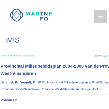
Skip
to
main
content
IMIS
[ report an error in this record ]
basket (0):
a
Provinciaal Milieubeleidsplan 2004-2008 van de Pro
West-Vlaanderen
De Smet, K.; Vergult, P.
(2004). Provinciaal Milieubeleidsplan 2004-2008 va
Provincie West-Vlaanderen. Provincie West-Vlaanderen: Brugge. 193 pp.
Available in