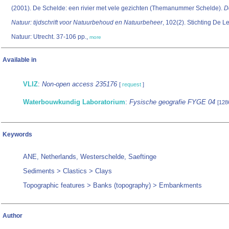
(2001). De Schelde: een rivier met vele gezichten (Themanummer Schelde).
D
Natuur: tijdschrift voor Natuurbehoud en Natuurbeheer
, 102(2). Stichting De 
Natuur: Utrecht. 37-106 pp.,
more
Available in
VLIZ
:
Non-open access 235176
[
request
]
Waterbouwkundig Laboratorium
:
Fysische geografie FYGE 04
[128
Keywords
ANE, Netherlands, Westerschelde, Saeftinge
Sediments > Clastics > Clays
Topographic features > Banks (topography) > Embankments
Author