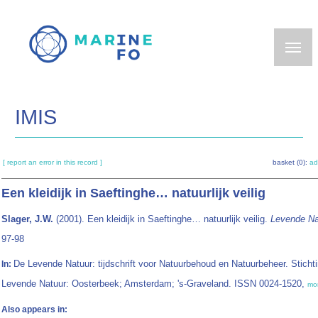
Skip
to
main
content
IMIS
[ report an error in this record ]
basket (0):
ad
Een kleidijk in Saeftinghe… natuurlijk veilig
Slager, J.W.
(2001). Een kleidijk in Saeftinghe… natuurlijk veilig.
Levende Na
97-98
De Levende Natuur: tijdschrift voor Natuurbehoud en Natuurbeheer. Sticht
In:
Levende Natuur: Oosterbeek; Amsterdam; 's-Graveland. ISSN 0024-1520,
mo
Also appears in: