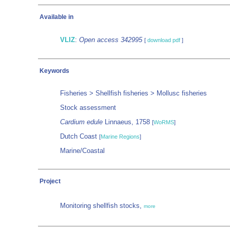
Available in
VLIZ
:
Open access 342995
[
download pdf
]
Keywords
Fisheries > Shellfish fisheries > Mollusc fisheries
Stock assessment
Cardium edule
Linnaeus, 1758
[
WoRMS
]
Dutch Coast
[
Marine Regions
]
Marine/Coastal
Project
Monitoring shellfish stocks,
more