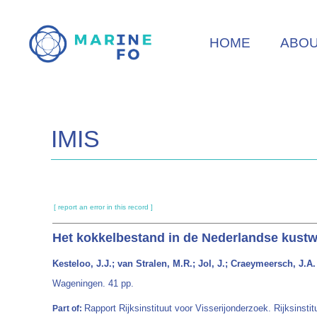
Skip
to
HOME
ABO
main
content
IMIS
[ report an error in this record ]
Het kokkelbestand in de Nederlandse kustw
Kesteloo, J.J.; van Stralen, M.R.; Jol, J.; Craeymeersch, J.A.
Wageningen. 41 pp.
Rapport Rijksinstituut voor Visserijonderzoek. Rijksinsti
Part of: