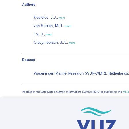
Authors
Kesteloo, J.J.
,
more
van Stralen, M.R.
,
more
Jol, J.
,
more
Craeymeersch, J.A.
,
more
Dataset
Wageningen Marine Research (WUR-WMR): Netherlands; 
All data in the
Integrated Marine Information System
(IMIS) is subject to the
VLIZ