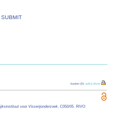
SUBMIT
basket (0):
add
|
show
jksinstituut voor Visserijonderzoek
, C050/05. RIVO: