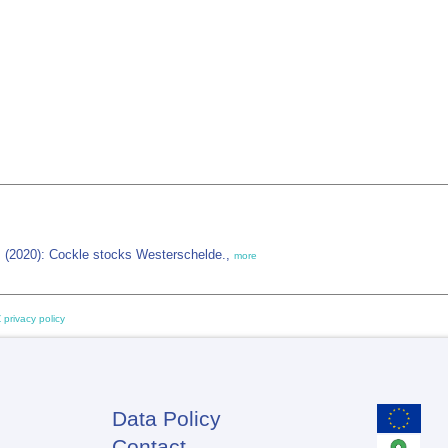
(2020): Cockle stocks Westerschelde.,
more
 privacy policy
Data Policy
Footer
Contact