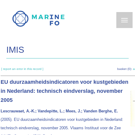
Skip
to
main
content
IMIS
[ report an error in this record ]
basket (0):
a
EU duurzaamheidsindicatoren voor kustgebieden
in Nederland: technisch eindverslag, november
2005
Lescrauwaet, A.-K.; Vandepitte, L.; Mees, J.; Vanden Berghe, E.
(2005). EU duurzaamheidsindicatoren voor kustgebieden in Nederland:
technisch eindverslag, november 2005. Vlaams Instituut voor de Zee