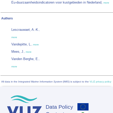
Eu-duurzaamheidsindicatoren voor kustgebieden in Nederland,
more
Authors
Lescrauwaet, A.-K.
,
more
Vandepitte, L.
,
more
Mees, J.
,
more
Vanden Berghe, E.
,
more
All data in the
Integrated Marine Information System
(IMIS) is subject to the
VLIZ privacy policy
Data Policy
Footer