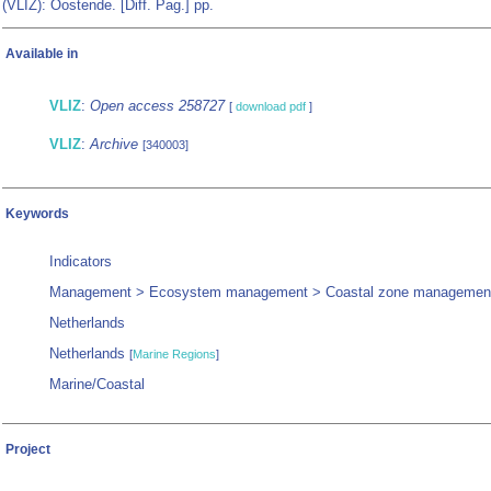
(VLIZ): Oostende. [Diff. Pag.] pp.
Available in
VLIZ
:
Open access 258727
[
download pdf
]
VLIZ
:
Archive
[340003]
Keywords
Indicators
Management > Ecosystem management > Coastal zone managemen
Netherlands
Netherlands
[
Marine Regions
]
Marine/Coastal
Project