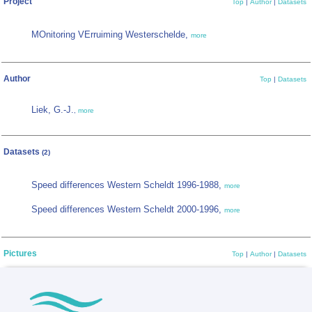
Project
Top
|
Author
|
Datasets
MOnitoring VErruiming Westerschelde,
more
Author
Top
|
Datasets
Liek, G.-J.
,
more
Datasets
(2)
Speed differences Western Scheldt 1996-1988,
more
Speed differences Western Scheldt 2000-1996,
more
Pictures
Top
|
Author
|
Datasets