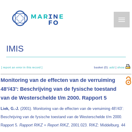
Skip
to
main
content
IMIS
[ report an error in this record ]
basket (0):
add
|
show
Monitoring van de effecten van de verruiming
48’/43’: Beschrijving van de fysische toestand
van de Westerschelde t/m 2000. Rapport 5
Liek, G.-J.
(2001). Monitoring van de effecten van de verruiming 48’/43’:
Beschrijving van de fysische toestand van de Westerschelde t/m 2000.
Rapport 5.
Rapport RIKZ = Report RIKZ
, 2001.023. RIKZ: Middelburg. 44