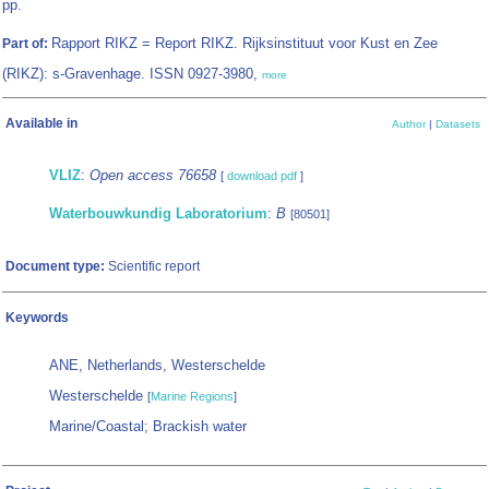
pp.
Rapport RIKZ = Report RIKZ. Rijksinstituut voor Kust en Zee
Part of:
(RIKZ): s-Gravenhage. ISSN 0927-3980,
more
Available in
Author
|
Datasets
VLIZ
:
Open access 76658
[
download pdf
]
Waterbouwkundig Laboratorium
:
B
[80501]
Document type:
Scientific report
Keywords
ANE, Netherlands, Westerschelde
Westerschelde
[
Marine Regions
]
Marine/Coastal; Brackish water