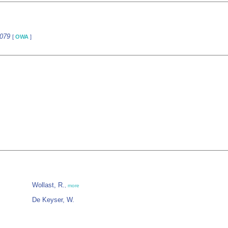
8079
[
OWA
]
Wollast, R.
,
more
De Keyser, W.