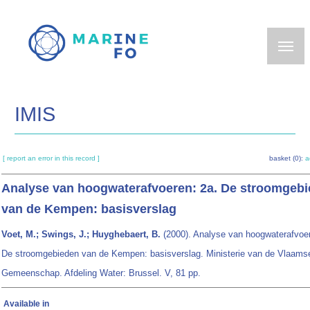
Skip
to
main
content
IMIS
[ report an error in this record ]
basket (0):
a
Analyse van hoogwaterafvoeren: 2a. De stroomgeb
van de Kempen: basisverslag
Voet, M.; Swings, J.; Huyghebaert, B.
(2000). Analyse van hoogwaterafvoer
De stroomgebieden van de Kempen: basisverslag. Ministerie van de Vlaams
Gemeenschap. Afdeling Water: Brussel. V, 81 pp.
Available in