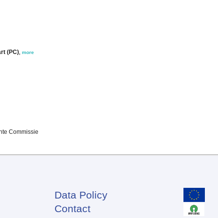
rt (PC)
,
more
ente Commissie
Data Policy
Footer
Contact