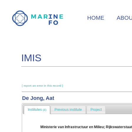
Skip
to
HOME
ABO
main
content
IMIS
[ report an error in this record ]
De Jong, Aat
Institutes
Previous institute
Project
(4)
Ministerie van Infrastructuur en Milieu; Rijkswaterstaa