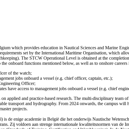
m which provides education in Nautical Sciences and Marine Engineer
requirements set by the International Maritime Organisation, which allo
chkeeping). The STCW Operational Level is obtained at the completio
to the onboard functions mentioned below, as well as to onshore careers 
icer of the watch;
ment jobs onboard a vessel (e.g. chief officer, captain, etc.);
Engineering Officer;
es have access to management jobs onboard a vessel (e.g. chief engine
applied and practice-based research. The multi-disciplinary team of le
ble transport and hydrography. From 2024 onwards, the campus will hos
master projects.
s de enige academie in België die het onderwijs Nautische Wetensc
ans. Zij voldoen aan strenge internationale kwaliteitsnormen van de I