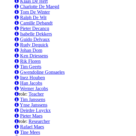
Klaas De Hert
Charlotte De Maegd
Tom De Winter
Ralph De Wit
Camille Debandt
Pieter Decancq
Isabelle Dekkers
Guido Delvaux
Rudy Dequick
Johan Dom
Ken Driessens
Rik Floren
Tim Geerts
Gwendoline Gonsaeles
Inez Houben
Han Jacobs
Werner Jacobs
role:
Teacher
Tim Janssens
Ynse Janssens
Deirdre Luyckx
Pieter Maes
role:
Researcher
Rafael Maes
Tine Mees