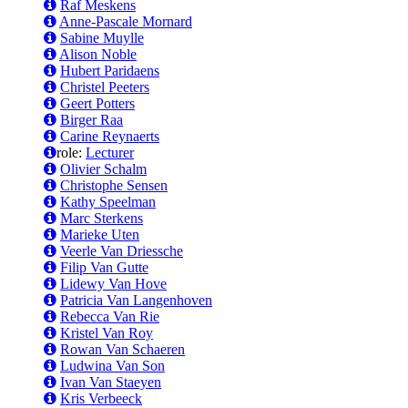
Raf Meskens
Anne-Pascale Mornard
Sabine Muylle
Alison Noble
Hubert Paridaens
Christel Peeters
Geert Potters
Birger Raa
Carine Reynaerts
role:
Lecturer
Olivier Schalm
Christophe Sensen
Kathy Speelman
Marc Sterkens
Marieke Uten
Veerle Van Driessche
Filip Van Gutte
Lidewy Van Hove
Patricia Van Langenhoven
Rebecca Van Rie
Kristel Van Roy
Rowan Van Schaeren
Ludwina Van Son
Ivan Van Staeyen
Kris Verbeeck