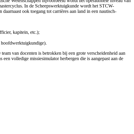
ische Wetenschappen bijvoorbeeld wordt het operationele niveau van
 mastercyclus. In de Scheepswerktuigkunde wordt het STCW-
 daarnaast ook toegang tot carrières aan land in een nautisch-
ier, kapitein, etc.);
. hoofdwerktuigkundige).
 team van docenten is betrokken bij een grote verscheidenheid aan
 een volledige missiesimulator herbergen die is aangepast aan de