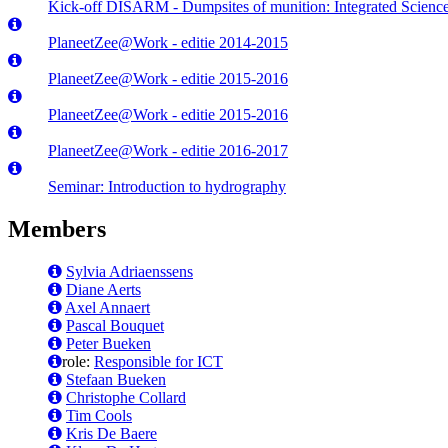
Kick-off DISARM - Dumpsites of munition: Integrated Scien
PlaneetZee@Work - editie 2014-2015
PlaneetZee@Work - editie 2015-2016
PlaneetZee@Work - editie 2015-2016
PlaneetZee@Work - editie 2016-2017
Seminar: Introduction to hydrography
Members
Sylvia Adriaenssens
Diane Aerts
Axel Annaert
Pascal Bouquet
Peter Bueken
role:
Responsible for ICT
Stefaan Bueken
Christophe Collard
Tim Cools
Kris De Baere