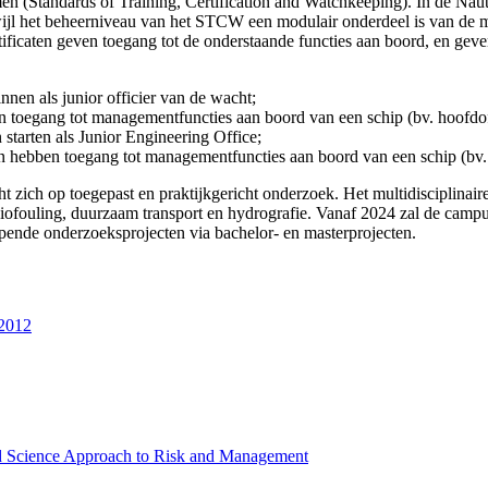
(Standards of Training, Certification and Watchkeeping). In de Naut
wijl het beheerniveau van het STCW een modulair onderdeel is van de
ficaten geven toegang tot de onderstaande functies aan boord, en geven
en als junior officier van de wacht;
oegang tot managementfuncties aan boord van een schip (bv. hoofdoffic
tarten als Junior Engineering Office;
n hebben toegang tot managementfuncties aan boord van een schip (bv
zich op toegepast en praktijkgericht onderzoek. Het multidisciplinaire
iofouling, duurzaam transport en hydrografie. Vanaf 2024 zal de campus
pende onderzoeksprojecten via bachelor- en masterprojecten.
=2012
ed Science Approach to Risk and Management