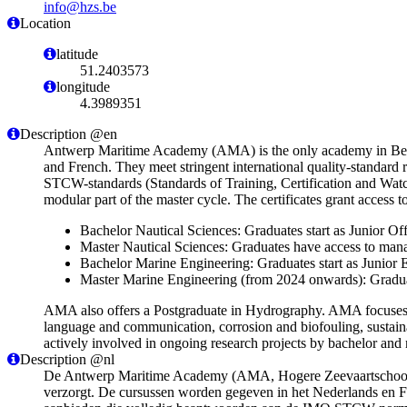
info@hzs.be
Location
latitude
51.2403573
longitude
4.3989351
Description @en
Antwerp Maritime Academy (AMA) is the only academy in Belgiu
and French. They meet stringent international quality-standard 
STCW-standards (Standards of Training, Certification and Wat
modular part of the master cycle. The certificates grant access 
Bachelor Nautical Sciences: Graduates start as Junior Off
Master Nautical Sciences: Graduates have access to manage
Bachelor Marine Engineering: Graduates start as Junior 
Master Marine Engineering (from 2024 onwards): Graduat
AMA also offers a Postgraduate in Hydrography. AMA focuses on 
language and communication, corrosion and biofouling, sustaina
actively involved in ongoing research projects by bachelor and 
Description @nl
De Antwerp Maritime Academy (AMA, Hogere Zeevaartschool) i
verzorgt. De cursussen worden gegeven in het Nederlands en Fr