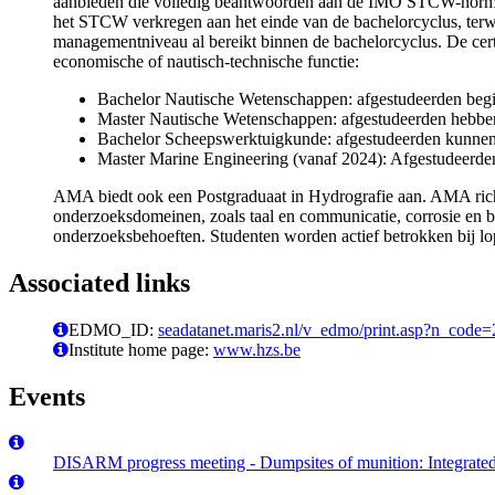
aanbieden die volledig beantwoorden aan de IMO STCW-normen 
het STCW verkregen aan het einde van de bachelorcyclus, ter
managementniveau al bereikt binnen de bachelorcyclus. De certi
economische of nautisch-technische functie:
Bachelor Nautische Wetenschappen: afgestudeerden beginn
Master Nautische Wetenschappen: afgestudeerden hebben t
Bachelor Scheepswerktuigkunde: afgestudeerden kunnen s
Master Marine Engineering (vanaf 2024): Afgestudeerde
AMA biedt ook een Postgraduaat in Hydrografie aan. AMA richt 
onderzoeksdomeinen, zoals taal en communicatie, corrosie en b
onderzoeksbehoeften. Studenten worden actief betrokken bij lo
Associated links
EDMO_ID:
seadatanet.maris2.nl/v_edmo/print.asp?n_code
Institute home page:
www.hzs.be
Events
DISARM progress meeting - Dumpsites of munition: Integrat