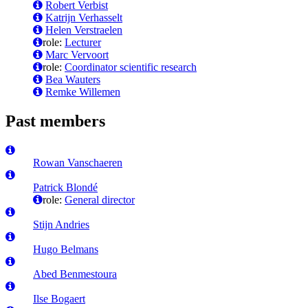
Robert Verbist
Katrijn Verhasselt
Helen Verstraelen
role:
Lecturer
Marc Vervoort
role:
Coordinator scientific research
Bea Wauters
Remke Willemen
Past members
Rowan Vanschaeren
Patrick Blondé
role:
General director
Stijn Andries
Hugo Belmans
Abed Benmestoura
Ilse Bogaert