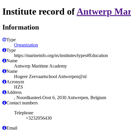
Institute record of
Antwerp Mar
Information
Type
Organization
Type
https://marineinfo.org/ns/institutes/types#Education
Name
Antwerp Maritime Academy
Name
Hogere Zeevaartschool Antwerpen@nl
Acronym
HZS
Address
, Noordkasteel-Oost 6, 2030 Antwerpen, Belgium
Contact numbers
Telephone
+3232056430
Email