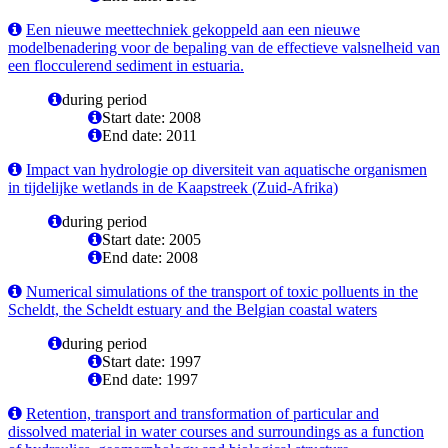
Een nieuwe meettechniek gekoppeld aan een nieuwe
modelbenadering voor de bepaling van de effectieve valsnelheid van
een flocculerend sediment in estuaria.
during period
Start date: 2008
End date: 2011
Impact van hydrologie op diversiteit van aquatische organismen
in tijdelijke wetlands in de Kaapstreek (Zuid-Afrika)
during period
Start date: 2005
End date: 2008
Numerical simulations of the transport of toxic polluents in the
Scheldt, the Scheldt estuary and the Belgian coastal waters
during period
Start date: 1997
End date: 1997
Retention, transport and transformation of particular and
dissolved material in water courses and surroundings as a function