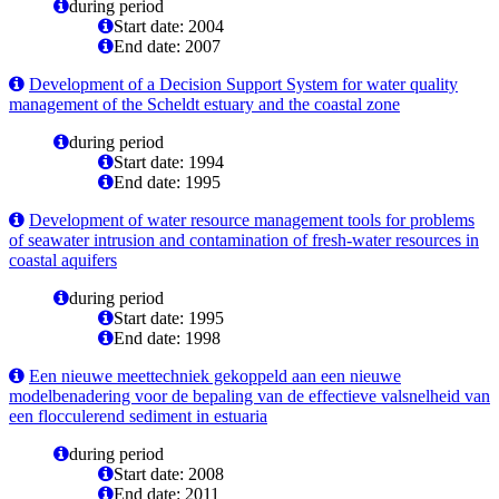
during period
Start date: 2004
End date: 2007
Development of a Decision Support System for water quality
management of the Scheldt estuary and the coastal zone
during period
Start date: 1994
End date: 1995
Development of water resource management tools for problems
of seawater intrusion and contamination of fresh-water resources in
coastal aquifers
during period
Start date: 1995
End date: 1998
Een nieuwe meettechniek gekoppeld aan een nieuwe
modelbenadering voor de bepaling van de effectieve valsnelheid van
een flocculerend sediment in estuaria
during period
Start date: 2008
End date: 2011