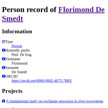
Person record of
Florimond De
Smedt
Information
Type
Person
Honorific prefix
Prof. Dr Eng.
Firstname
Florimond
Surname
De Smedt
ORCID
https://orcid.org/0000-0002-4075-788X
Projects
A fundamental study on exchange processes in river ecosystems