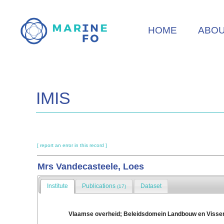
Skip
to
HOME
ABO
main
content
IMIS
[ report an error in this record ]
Mrs Vandecasteele, Loes
Institute
Publications
Dataset
(17)
Vlaamse overheid; Beleidsdomein Landbouw en Visserij;